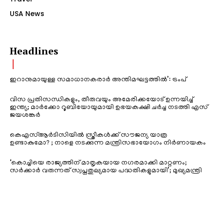
USA News
Headlines
ഇറാനുമായുള്ള സമാധാനകരാർ അന്തിമഘട്ടത്തിൽ‌’: ട്രംപ്
വിസ പ്രതിസന്ധികളും, തീരുവയും അമേരിക്കയോട് ഉന്നയിച്ച്
ഇന്ത്യ; മാർക്കോ റൂബിയോയുമായി ഉഭയകക്ഷി ചർച്ച നടത്തി എസ്
ജയശങ്കർ
കെഎസ്ആർടിസിയിൽ സ്ത്രീകൾക്ക് സൗജന്യ യാത്ര
ഉണ്ടാകുമോ? ; നാളെ നടക്കുന്ന മന്ത്രിസഭായോഗം നിർണായകം
‘കൊച്ചിയെ രാജ്യത്തിന് മാതൃകയായ നഗരമാക്കി മാറ്റണം;
സർക്കാർ വരുന്നത് സ്വപ്നതുല്യമായ പദ്ധതികളുമായി’; മുഖ്യമന്ത്രി