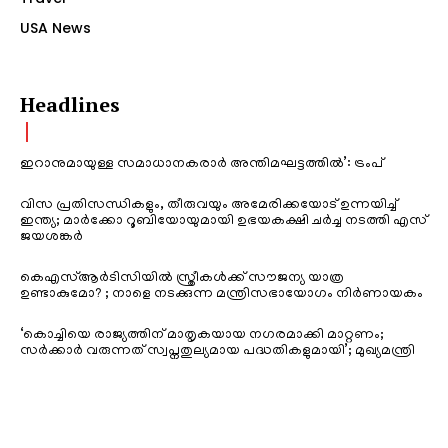
USA News
Headlines
ഇറാനുമായുള്ള സമാധാനകരാർ അന്തിമഘട്ടത്തിൽ‌’: ട്രംപ്
വിസ പ്രതിസന്ധികളും, തീരുവയും അമേരിക്കയോട് ഉന്നയിച്ച്
ഇന്ത്യ; മാർക്കോ റൂബിയോയുമായി ഉഭയകക്ഷി ചർച്ച നടത്തി എസ്
ജയശങ്കർ
കെഎസ്ആർടിസിയിൽ സ്ത്രീകൾക്ക് സൗജന്യ യാത്ര
ഉണ്ടാകുമോ? ; നാളെ നടക്കുന്ന മന്ത്രിസഭായോഗം നിർണായകം
‘കൊച്ചിയെ രാജ്യത്തിന് മാതൃകയായ നഗരമാക്കി മാറ്റണം;
സർക്കാർ വരുന്നത് സ്വപ്നതുല്യമായ പദ്ധതികളുമായി’; മുഖ്യമന്ത്രി