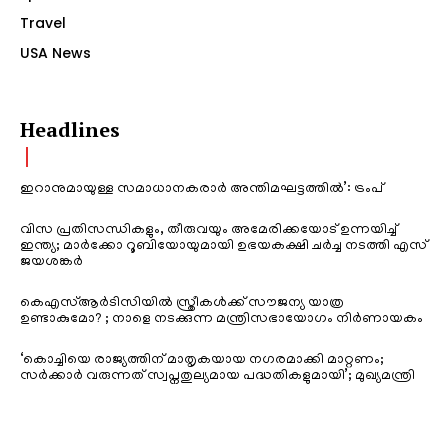
Travel
USA News
Headlines
ഇറാനുമായുള്ള സമാധാനകരാർ അന്തിമഘട്ടത്തിൽ‌’: ട്രംപ്
വിസ പ്രതിസന്ധികളും, തീരുവയും അമേരിക്കയോട് ഉന്നയിച്ച്
ഇന്ത്യ; മാർക്കോ റൂബിയോയുമായി ഉഭയകക്ഷി ചർച്ച നടത്തി എസ്
ജയശങ്കർ
കെഎസ്ആർടിസിയിൽ സ്ത്രീകൾക്ക് സൗജന്യ യാത്ര
ഉണ്ടാകുമോ? ; നാളെ നടക്കുന്ന മന്ത്രിസഭായോഗം നിർണായകം
‘കൊച്ചിയെ രാജ്യത്തിന് മാതൃകയായ നഗരമാക്കി മാറ്റണം;
സർക്കാർ വരുന്നത് സ്വപ്നതുല്യമായ പദ്ധതികളുമായി’; മുഖ്യമന്ത്രി