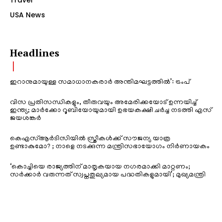
USA News
Headlines
ഇറാനുമായുള്ള സമാധാനകരാർ അന്തിമഘട്ടത്തിൽ‌’: ട്രംപ്
വിസ പ്രതിസന്ധികളും, തീരുവയും അമേരിക്കയോട് ഉന്നയിച്ച്
ഇന്ത്യ; മാർക്കോ റൂബിയോയുമായി ഉഭയകക്ഷി ചർച്ച നടത്തി എസ്
ജയശങ്കർ
കെഎസ്ആർടിസിയിൽ സ്ത്രീകൾക്ക് സൗജന്യ യാത്ര
ഉണ്ടാകുമോ? ; നാളെ നടക്കുന്ന മന്ത്രിസഭായോഗം നിർണായകം
‘കൊച്ചിയെ രാജ്യത്തിന് മാതൃകയായ നഗരമാക്കി മാറ്റണം;
സർക്കാർ വരുന്നത് സ്വപ്നതുല്യമായ പദ്ധതികളുമായി’; മുഖ്യമന്ത്രി