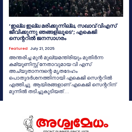
‘ഇല്ല ഇല്ല മരിക്കുന്നില്ല, സഖാവ് വിഎസ്
ജീവിക്കുന്നു ഞങ്ങളിലൂടെ’; എകെജി
സെന്ററിൽ‌ ജനസാ​ഗരം
Featured
July 21, 2025
അന്തരിച്ച മുൻ മുഖ്യമന്ത്രിയും മുതിർന്ന
കമ്യൂണിസ്റ്റ് നേതാവുമായ വി എസ്
അച്യുതാനന്ദന്റെ മൃതദേഹം
പൊതുദർശനത്തിനായി എകെജി സെന്ററിൽ
എത്തിച്ചു. ആയിരങ്ങളാണ് എകെജി സെന്ററിന്
മുന്നിൽ തടിച്ചുകൂടിയത്....