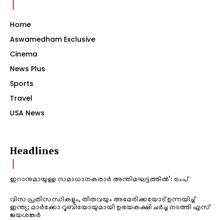
Home
Aswamedham Exclusive
Cinema
News Plus
Sports
Travel
USA News
Headlines
ഇറാനുമായുള്ള സമാധാനകരാർ അന്തിമഘട്ടത്തിൽ‌’: ട്രംപ്
വിസ പ്രതിസന്ധികളും, തീരുവയും അമേരിക്കയോട് ഉന്നയിച്ച്
ഇന്ത്യ; മാർക്കോ റൂബിയോയുമായി ഉഭയകക്ഷി ചർച്ച നടത്തി എസ്
ജയശങ്കർ