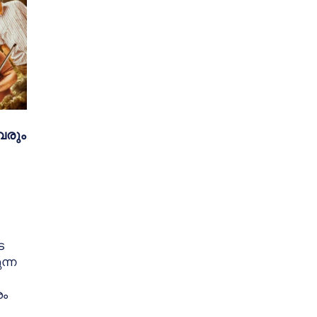
വരും
െ
ന്ന
രം