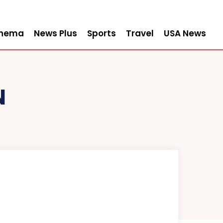
inema
News Plus
Sports
Travel
USA News
N