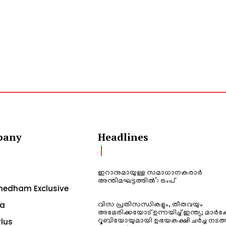
pany
Headlines
ഇറാനുമായുള്ള സമാധാനകരാർ
അന്തിമഘട്ടത്തിൽ‌’: ട്രംപ്
edham Exclusive
a
വിസ പ്രതിസന്ധികളും, തീരുവയും
അമേരിക്കയോട് ഉന്നയിച്ച് ഇന്ത്യ; മാർക
lus
റൂബിയോയുമായി ഉഭയകക്ഷി ചർച്ച നടത്