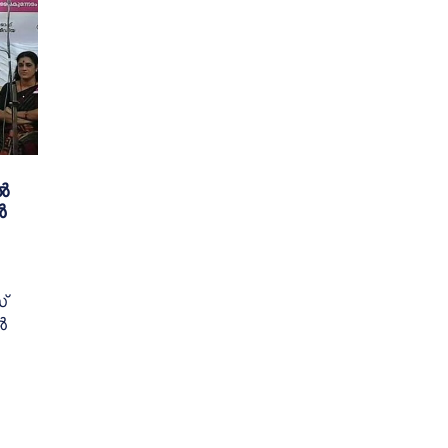
ൽ
ൺ
്
ൽ