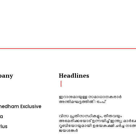
pany
Headlines
ഇറാനുമായുള്ള സമാധാനകരാർ
അന്തിമഘട്ടത്തിൽ‌’: ട്രംപ്
edham Exclusive
a
വിസ പ്രതിസന്ധികളും, തീരുവയും
അമേരിക്കയോട് ഉന്നയിച്ച് ഇന്ത്യ; മാർക
lus
റൂബിയോയുമായി ഉഭയകക്ഷി ചർച്ച നടത്
ജയശങ്കർ