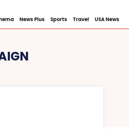
inema
News Plus
Sports
Travel
USA News
AIGN