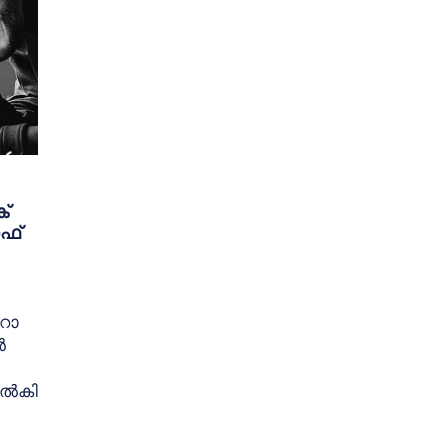
ക്
ഫ്
ീറോ
ൻ
 നൽകി