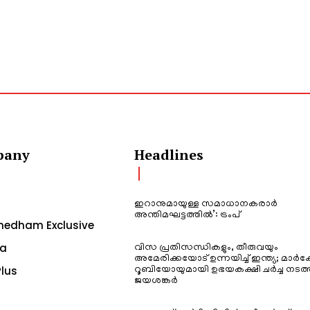
pany
Headlines
ഇറാനുമായുള്ള സമാധാനകരാർ
അന്തിമഘട്ടത്തിൽ‌’: ട്രംപ്
edham Exclusive
a
വിസ പ്രതിസന്ധികളും, തീരുവയും
അമേരിക്കയോട് ഉന്നയിച്ച് ഇന്ത്യ; മാർക
lus
റൂബിയോയുമായി ഉഭയകക്ഷി ചർച്ച നടത്
ജയശങ്കർ