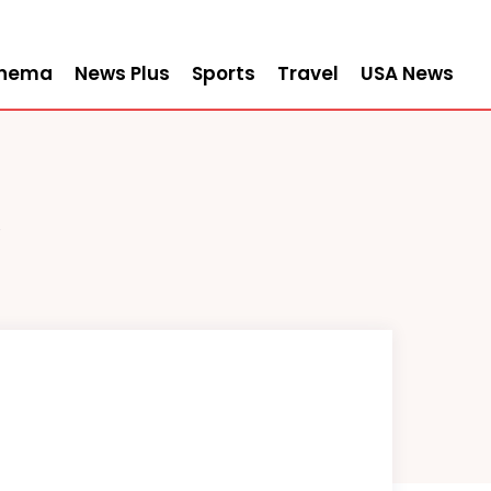
inema
News Plus
Sports
Travel
USA News
R