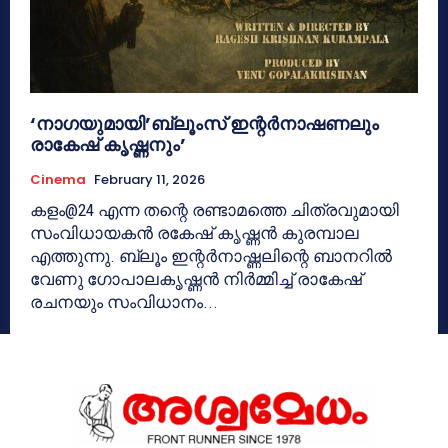
‘നാ​ഗയുമായി’ബ്ലൂംസ് ഇന്റർനാഷണലും
രാകേഷ് കൃഷ്ണനും’
Cinema
February 11, 2026
കളം@24 എന്ന തന്റെ രണ്ടാമത്തെ ചിത്രവുമായി
സംവിധായകൻ രകേഷ് കൃഷ്ണൻ കുരമ്പാല
എത്തുന്നു. ബ്ലൂം ഇന്റർനാഷ്ണലിന്റെ ബാനറിൽ
വേണു ​ഗോപാലകൃഷ്ണൻ നിർമ്മിച്ച് രാ​കേഷ്
രചനയും സംവിധാനം...