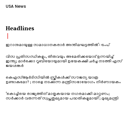
USA News
Headlines
ഇറാനുമായുള്ള സമാധാനകരാർ അന്തിമഘട്ടത്തിൽ‌’: ട്രംപ്
വിസ പ്രതിസന്ധികളും, തീരുവയും അമേരിക്കയോട് ഉന്നയിച്ച്
ഇന്ത്യ; മാർക്കോ റൂബിയോയുമായി ഉഭയകക്ഷി ചർച്ച നടത്തി എസ്
ജയശങ്കർ
കെഎസ്ആർടിസിയിൽ സ്ത്രീകൾക്ക് സൗജന്യ യാത്ര
ഉണ്ടാകുമോ? ; നാളെ നടക്കുന്ന മന്ത്രിസഭായോഗം നിർണായകം
‘കൊച്ചിയെ രാജ്യത്തിന് മാതൃകയായ നഗരമാക്കി മാറ്റണം;
സർക്കാർ വരുന്നത് സ്വപ്നതുല്യമായ പദ്ധതികളുമായി’; മുഖ്യമന്ത്രി