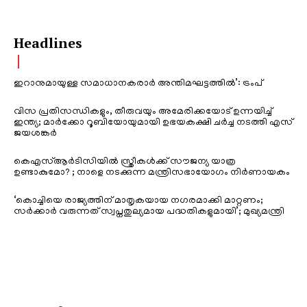
Headlines
ഇറാനുമായുള്ള സമാധാനകരാർ അന്തിമഘട്ടത്തിൽ‌’: ട്രംപ്
വിസ പ്രതിസന്ധികളും, തീരുവയും അമേരിക്കയോട് ഉന്നയിച്ച്
ഇന്ത്യ; മാർക്കോ റൂബിയോയുമായി ഉഭയകക്ഷി ചർച്ച നടത്തി എസ്
ജയശങ്കർ
കെഎസ്ആർടിസിയിൽ സ്ത്രീകൾക്ക് സൗജന്യ യാത്ര
ഉണ്ടാകുമോ? ; നാളെ നടക്കുന്ന മന്ത്രിസഭായോഗം നിർണായകം
‘കൊച്ചിയെ രാജ്യത്തിന് മാതൃകയായ നഗരമാക്കി മാറ്റണം;
സർക്കാർ വരുന്നത് സ്വപ്നതുല്യമായ പദ്ധതികളുമായി’; മുഖ്യമന്ത്രി