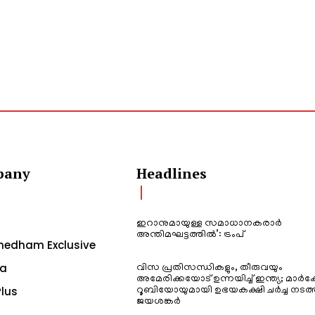
pany
Headlines
ഇറാനുമായുള്ള സമാധാനകരാർ
അന്തിമഘട്ടത്തിൽ‌’: ട്രംപ്
edham Exclusive
a
വിസ പ്രതിസന്ധികളും, തീരുവയും
അമേരിക്കയോട് ഉന്നയിച്ച് ഇന്ത്യ; മാർക
lus
റൂബിയോയുമായി ഉഭയകക്ഷി ചർച്ച നടത്
ജയശങ്കർ