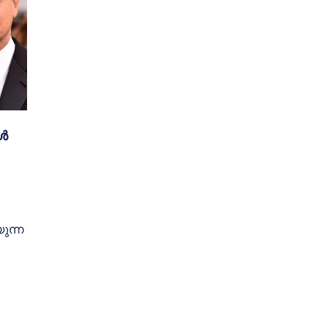
ങൾ
ുന്ന