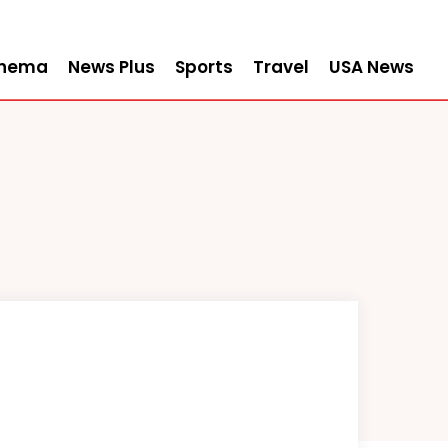
inema
News Plus
Sports
Travel
USA News