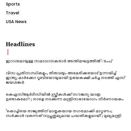
Sports
Travel
USA News
Headlines
ഇറാനുമായുള്ള സമാധാനകരാർ അന്തിമഘട്ടത്തിൽ‌’: ട്രംപ്
വിസ പ്രതിസന്ധികളും, തീരുവയും അമേരിക്കയോട് ഉന്നയിച്ച്
ഇന്ത്യ; മാർക്കോ റൂബിയോയുമായി ഉഭയകക്ഷി ചർച്ച നടത്തി എസ്
ജയശങ്കർ
കെഎസ്ആർടിസിയിൽ സ്ത്രീകൾക്ക് സൗജന്യ യാത്ര
ഉണ്ടാകുമോ? ; നാളെ നടക്കുന്ന മന്ത്രിസഭായോഗം നിർണായകം
‘കൊച്ചിയെ രാജ്യത്തിന് മാതൃകയായ നഗരമാക്കി മാറ്റണം;
സർക്കാർ വരുന്നത് സ്വപ്നതുല്യമായ പദ്ധതികളുമായി’; മുഖ്യമന്ത്രി