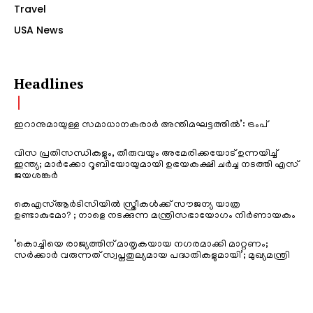
Travel
USA News
Headlines
ഇറാനുമായുള്ള സമാധാനകരാർ അന്തിമഘട്ടത്തിൽ‌’: ട്രംപ്
വിസ പ്രതിസന്ധികളും, തീരുവയും അമേരിക്കയോട് ഉന്നയിച്ച്
ഇന്ത്യ; മാർക്കോ റൂബിയോയുമായി ഉഭയകക്ഷി ചർച്ച നടത്തി എസ്
ജയശങ്കർ
കെഎസ്ആർടിസിയിൽ സ്ത്രീകൾക്ക് സൗജന്യ യാത്ര
ഉണ്ടാകുമോ? ; നാളെ നടക്കുന്ന മന്ത്രിസഭായോഗം നിർണായകം
‘കൊച്ചിയെ രാജ്യത്തിന് മാതൃകയായ നഗരമാക്കി മാറ്റണം;
സർക്കാർ വരുന്നത് സ്വപ്നതുല്യമായ പദ്ധതികളുമായി’; മുഖ്യമന്ത്രി