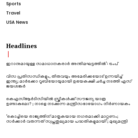
Sports
Travel
USA News
Headlines
ഇറാനുമായുള്ള സമാധാനകരാർ അന്തിമഘട്ടത്തിൽ‌’: ട്രംപ്
വിസ പ്രതിസന്ധികളും, തീരുവയും അമേരിക്കയോട് ഉന്നയിച്ച്
ഇന്ത്യ; മാർക്കോ റൂബിയോയുമായി ഉഭയകക്ഷി ചർച്ച നടത്തി എസ്
ജയശങ്കർ
കെഎസ്ആർടിസിയിൽ സ്ത്രീകൾക്ക് സൗജന്യ യാത്ര
ഉണ്ടാകുമോ? ; നാളെ നടക്കുന്ന മന്ത്രിസഭായോഗം നിർണായകം
‘കൊച്ചിയെ രാജ്യത്തിന് മാതൃകയായ നഗരമാക്കി മാറ്റണം;
സർക്കാർ വരുന്നത് സ്വപ്നതുല്യമായ പദ്ധതികളുമായി’; മുഖ്യമന്ത്രി