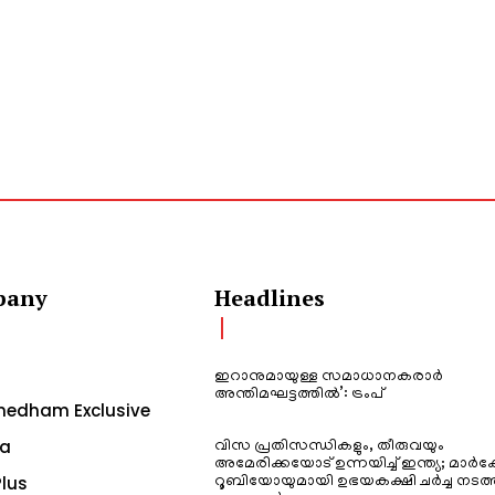
pany
Headlines
ഇറാനുമായുള്ള സമാധാനകരാർ
അന്തിമഘട്ടത്തിൽ‌’: ട്രംപ്
edham Exclusive
a
വിസ പ്രതിസന്ധികളും, തീരുവയും
അമേരിക്കയോട് ഉന്നയിച്ച് ഇന്ത്യ; മാർക
lus
റൂബിയോയുമായി ഉഭയകക്ഷി ചർച്ച നടത്