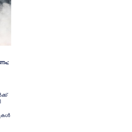
രണം;
്ക്
ി
കുകൾ