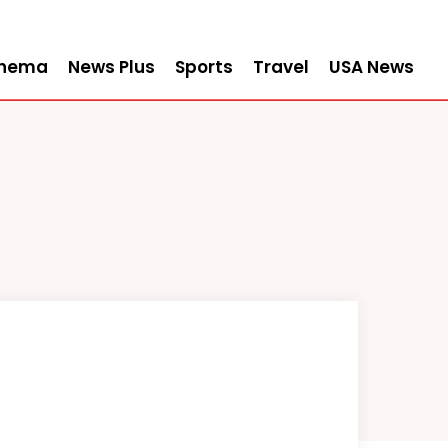
inema
News Plus
Sports
Travel
USA News