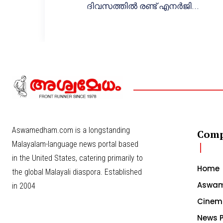
ദിവസത്തിൽ രണ്ട് എനർജി...
Aswamedham.com is a longstanding
Com
Malayalam-language news portal based
in the United States, catering primarily to
Home
the global Malayali diaspora. Established
Aswam
in 2004
Cinem
News P