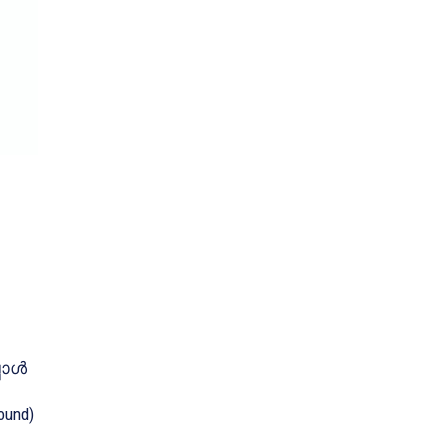
പോൾ
und)