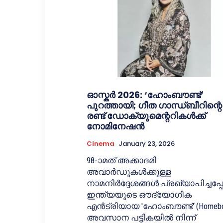
ഓസ്കർ 2026: ‘ഹോംബൗണ്ട്’
പുറത്തായി; ഗീത ഗാന്ധ്‌ബീറിന്റെ
രണ്ട് ഡോക്യുമെന്ററികൾക്ക്
നോമിനേഷൻ
Cinema
January 23, 2026
98-ാമത് അക്കാദമി
അവാർഡുകൾക്കുള്ള
നാമനിർദ്ദേശങ്ങൾ പ്രഖ്യാപിച്ചപ്
ഇന്ത്യയുടെ ഔദ്യോഗിക
എൻട്രിയായ 'ഹോംബൗണ്ട്' (Homebo
അവസാന പട്ടികയിൽ നിന്ന്