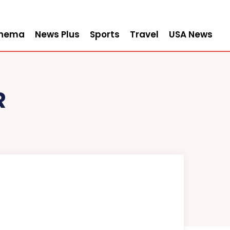
inema
News Plus
Sports
Travel
USA News
R