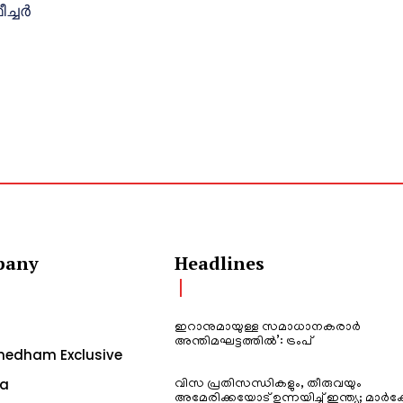
ീച്ചർ
pany
Headlines
ഇറാനുമായുള്ള സമാധാനകരാർ
അന്തിമഘട്ടത്തിൽ‌’: ട്രംപ്
edham Exclusive
a
വിസ പ്രതിസന്ധികളും, തീരുവയും
അമേരിക്കയോട് ഉന്നയിച്ച് ഇന്ത്യ; മാർക