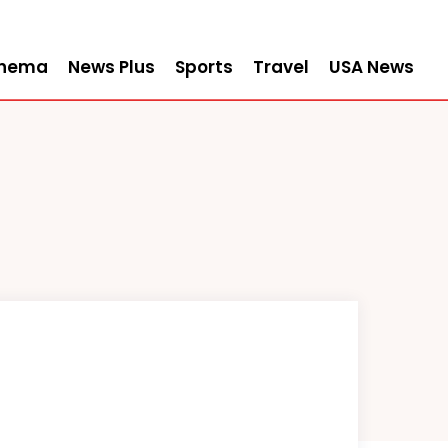
inema
News Plus
Sports
Travel
USA News