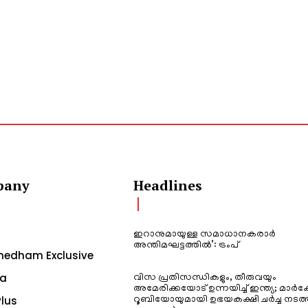
pany
Headlines
ഇറാനുമായുള്ള സമാധാനകരാർ
അന്തിമഘട്ടത്തിൽ‌’: ട്രംപ്
edham Exclusive
a
വിസ പ്രതിസന്ധികളും, തീരുവയും
അമേരിക്കയോട് ഉന്നയിച്ച് ഇന്ത്യ; മാർക
lus
റൂബിയോയുമായി ഉഭയകക്ഷി ചർച്ച നടത്