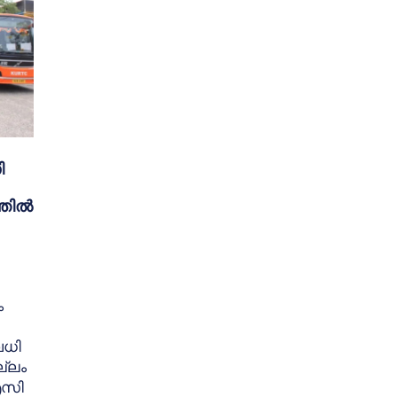
ി
്തിൽ
ം
വധി
്ലം
എസി