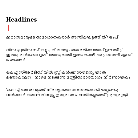
Headlines
ഇറാനുമായുള്ള സമാധാനകരാർ അന്തിമഘട്ടത്തിൽ‌’: ട്രംപ്
വിസ പ്രതിസന്ധികളും, തീരുവയും അമേരിക്കയോട് ഉന്നയിച്ച്
ഇന്ത്യ; മാർക്കോ റൂബിയോയുമായി ഉഭയകക്ഷി ചർച്ച നടത്തി എസ്
ജയശങ്കർ
കെഎസ്ആർടിസിയിൽ സ്ത്രീകൾക്ക് സൗജന്യ യാത്ര
ഉണ്ടാകുമോ? ; നാളെ നടക്കുന്ന മന്ത്രിസഭായോഗം നിർണായകം
‘കൊച്ചിയെ രാജ്യത്തിന് മാതൃകയായ നഗരമാക്കി മാറ്റണം;
സർക്കാർ വരുന്നത് സ്വപ്നതുല്യമായ പദ്ധതികളുമായി’; മുഖ്യമന്ത്രി