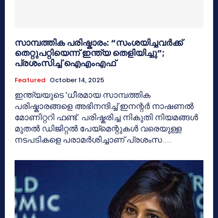
സാമ്പത്തിക പരിഷ്കാരം: “സംശയിച്ചവർക്ക്
തെറ്റുപറ്റിയെന്ന് ഇന്ത്യ തെളിയിച്ചു”;
പ്രശംസിച്ച് ഐഎംഎഫ്
Featured
October 14, 2025
ഇന്ത്യയുടെ 'ധീരമായ സാമ്പത്തിക
പരിഷ്കാരങ്ങളെ അഭിനന്ദിച്ച് ഇനന്റർ നാഷണൽ
മോണിറ്ററി ഫണ്ട്. പരിഷ്കരിച്ച നികുതി നിയമങ്ങൾ
മുതൽ ഡിജിറ്റൽ പേയ്മെന്റുകൾ വരെയുള്ള
നടപടികളെ പരാമർശിച്ചാണ് പ്രശംസ....