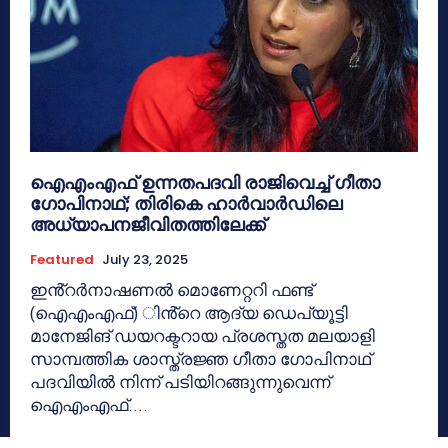
ഐഎംഎഫ് ഉന്നതപദവി രാജിവെച്ച് ഗീതാ
ഗോപിനാഥ്; തിരികെ ഹാർവാർഡിലെ
അധ്യാപനജീവിതത്തിലേക്ക്
Featured
July 23, 2025
ഇൻ്റർനാഷണൽ മൊണേറ്ററി ഫണ്ട്
(ഐഎംഎഫ്) ിൻ്റെ ആദ്യ ഡെപ്യൂട്ടി
മാനേജിങ് ഡയറക്ടറായ പ്രശസ്തത മലയാളി
സാമ്പത്തിക ശാസ്ത്രജ്ഞ ഗീതാ ഗോപിനാഥ്
പദവിയിൽ നിന്ന് പടിയിറങ്ങുന്നുവെന്ന്
ഐഎംഎഫ്....