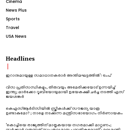
Cinema
News Plus
Sports
Travel
USA News
Headlines
ഇറാനുമായുള്ള സമാധാനകരാർ അന്തിമഘട്ടത്തിൽ‌’: ട്രംപ്
വിസ പ്രതിസന്ധികളും, തീരുവയും അമേരിക്കയോട് ഉന്നയിച്ച്
ഇന്ത്യ; മാർക്കോ റൂബിയോയുമായി ഉഭയകക്ഷി ചർച്ച നടത്തി എസ്
ജയശങ്കർ
കെഎസ്ആർടിസിയിൽ സ്ത്രീകൾക്ക് സൗജന്യ യാത്ര
ഉണ്ടാകുമോ? ; നാളെ നടക്കുന്ന മന്ത്രിസഭായോഗം നിർണായകം
‘കൊച്ചിയെ രാജ്യത്തിന് മാതൃകയായ നഗരമാക്കി മാറ്റണം;