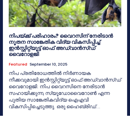
നിപയ്ക്ക് പരിഹാരം? വൈറസിന് നേരിടാൻ
നൂതന സാങ്കേതിക വിദ്യ വികസിപ്പിച്ച്
ഇൻസ്റ്റിറ്റ്യൂട്ട് ഓഫ് അഡ്വാൻസ്ഡ്
വൈറോളജി
Featured
September 10, 2025
നിപ പ്രതിരോധത്തിൽ നിർണായക
നീക്കവുമായി ഇൻസ്റ്റിറ്റ്യൂട്ട് ഓഫ് അഡ്വാൻസ്ഡ്
വൈറോളജി. നിപ വൈറസിനെ നേരിടാൻ
സഹായിക്കുന്ന, സ്യൂഡോവൈറോൺ എന്ന
പുതിയ സാങ്കേതികവിദ്യ ഐഎവി
വികസിപ്പിച്ചെടുത്തു. ഒരു ഹൈബ്രിഡ്...