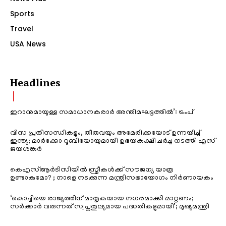
Sports
Travel
USA News
Headlines
ഇറാനുമായുള്ള സമാധാനകരാർ അന്തിമഘട്ടത്തിൽ‌’: ട്രംപ്
വിസ പ്രതിസന്ധികളും, തീരുവയും അമേരിക്കയോട് ഉന്നയിച്ച്
ഇന്ത്യ; മാർക്കോ റൂബിയോയുമായി ഉഭയകക്ഷി ചർച്ച നടത്തി എസ്
ജയശങ്കർ
കെഎസ്ആർടിസിയിൽ സ്ത്രീകൾക്ക് സൗജന്യ യാത്ര
ഉണ്ടാകുമോ? ; നാളെ നടക്കുന്ന മന്ത്രിസഭായോഗം നിർണായകം
‘കൊച്ചിയെ രാജ്യത്തിന് മാതൃകയായ നഗരമാക്കി മാറ്റണം;
സർക്കാർ വരുന്നത് സ്വപ്നതുല്യമായ പദ്ധതികളുമായി’; മുഖ്യമന്ത്രി