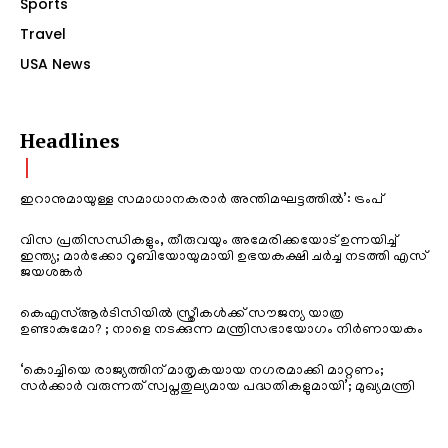
Sports
Travel
USA News
Headlines
ഇറാനുമായുള്ള സമാധാനകരാർ അന്തിമഘട്ടത്തിൽ‌’: ട്രംപ്
വിസ പ്രതിസന്ധികളും, തീരുവയും അമേരിക്കയോട് ഉന്നയിച്ച്
ഇന്ത്യ; മാർക്കോ റൂബിയോയുമായി ഉഭയകക്ഷി ചർച്ച നടത്തി എസ്
ജയശങ്കർ
കെഎസ്ആർടിസിയിൽ സ്ത്രീകൾക്ക് സൗജന്യ യാത്ര
ഉണ്ടാകുമോ? ; നാളെ നടക്കുന്ന മന്ത്രിസഭായോഗം നിർണായകം
‘കൊച്ചിയെ രാജ്യത്തിന് മാതൃകയായ നഗരമാക്കി മാറ്റണം;
സർക്കാർ വരുന്നത് സ്വപ്നതുല്യമായ പദ്ധതികളുമായി’; മുഖ്യമന്ത്രി