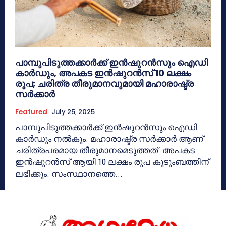
പാമ്പുപിടുത്തക്കാർക്ക് ഇൻഷുറൻസും ഐഡി
കാർഡും, അപകട ഇൻഷുറൻസ് 10 ലക്ഷം
രൂപ; ചരിത്ര തീരുമാനവുമായി മഹാരാഷ്ട്ര
സർക്കാർ
Featured
July 25, 2025
പാമ്പുപിടുത്തക്കാർക്ക് ഇൻഷുറൻസും ഐഡി
കാർഡും നൽകും. മഹാരാഷ്ട്ര സർക്കാർ ആണ്
ചരിത്രപരമായ തീരുമാനമെടുത്തത്. അപകട
ഇൻഷുറൻസ് ആയി 10 ലക്ഷം രൂപ കുടുംബത്തിന്
ലഭിക്കും. സംസ്ഥാനത്തെ...