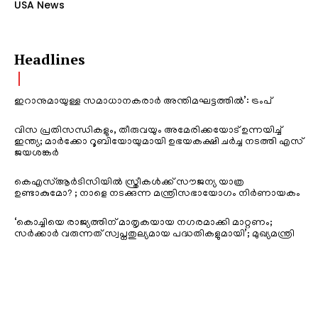
USA News
Headlines
ഇറാനുമായുള്ള സമാധാനകരാർ അന്തിമഘട്ടത്തിൽ‌’: ട്രംപ്
വിസ പ്രതിസന്ധികളും, തീരുവയും അമേരിക്കയോട് ഉന്നയിച്ച്
ഇന്ത്യ; മാർക്കോ റൂബിയോയുമായി ഉഭയകക്ഷി ചർച്ച നടത്തി എസ്
ജയശങ്കർ
കെഎസ്ആർടിസിയിൽ സ്ത്രീകൾക്ക് സൗജന്യ യാത്ര
ഉണ്ടാകുമോ? ; നാളെ നടക്കുന്ന മന്ത്രിസഭായോഗം നിർണായകം
‘കൊച്ചിയെ രാജ്യത്തിന് മാതൃകയായ നഗരമാക്കി മാറ്റണം;
സർക്കാർ വരുന്നത് സ്വപ്നതുല്യമായ പദ്ധതികളുമായി’; മുഖ്യമന്ത്രി