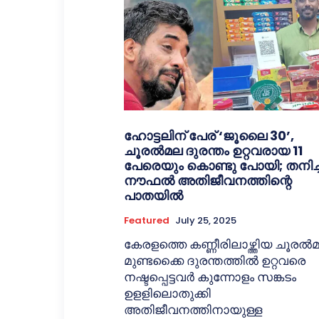
ഹോട്ടലിന് പേര് ‘ജൂലൈ 30’,
ചൂരല്‍മല ദുരന്തം ഉറ്റവരായ 11
പേരെയും കൊണ്ടു പോയി; തനിച
നൗഫല്‍ അതിജീവനത്തിന്റെ
പാതയില്‍
Featured
July 25, 2025
കേരളത്തെ കണ്ണീരിലാഴ്ത്തിയ ചൂരല്‍
മുണ്ടക്കൈ ദുരന്തത്തില്‍ ഉറ്റവരെ
നഷ്ടപ്പെട്ടവര്‍ കുന്നോളം സങ്കടം
ഉളളിലൊതുക്കി
അതിജീവനത്തിനായുള്ള