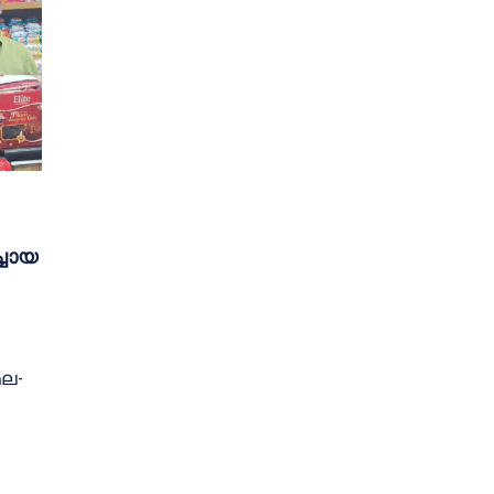
്ചായ
മല-