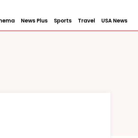
inema
News Plus
Sports
Travel
USA News