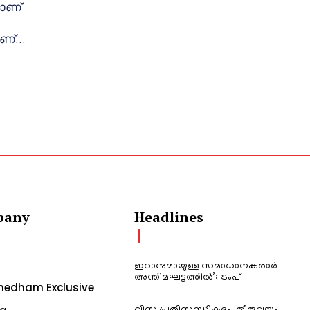
ളാണ്
ണ്...
pany
Headlines
ഇറാനുമായുള്ള സമാധാനകരാർ
അന്തിമഘട്ടത്തിൽ‌’: ട്രംപ്
edham Exclusive