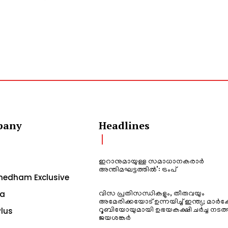
pany
Headlines
ഇറാനുമായുള്ള സമാധാനകരാർ
അന്തിമഘട്ടത്തിൽ‌’: ട്രംപ്
edham Exclusive
a
വിസ പ്രതിസന്ധികളും, തീരുവയും
അമേരിക്കയോട് ഉന്നയിച്ച് ഇന്ത്യ; മാർക
lus
റൂബിയോയുമായി ഉഭയകക്ഷി ചർച്ച നടത്
ജയശങ്കർ