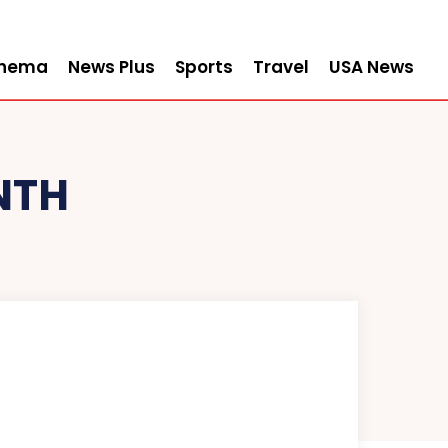
inema
News Plus
Sports
Travel
USA News
NTH