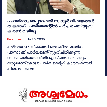
പഹൽഗാം,ഓപ്പറേഷൻ സിന്ദൂർ വിഷയങ്ങൾ
തിങ്കളാഴ്ച പാർലമെന്റിൽ ചർച്ച ചെയ്യും”;
കിരൺ റിജിജു
Featured
July 26, 2025
കഴിഞ്ഞ ഒരാഴ്ചയായി ഒരു ബിൽ മാത്രം
പാസാക്കി പാർലമെന്റ് സ്തംഭിച്ചിരിക്കുന്ന
സാഹചര്യത്തിന് തിങ്കളാഴ്ചയോടെ മാറ്റം
വരുമെന്ന് കേന്ദ്ര പാർലമെന്ററി കാര്യ മന്ത്രി
കിരൺ റിജിജു ....