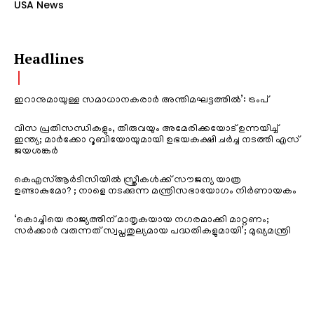
USA News
Headlines
ഇറാനുമായുള്ള സമാധാനകരാർ അന്തിമഘട്ടത്തിൽ‌’: ട്രംപ്
വിസ പ്രതിസന്ധികളും, തീരുവയും അമേരിക്കയോട് ഉന്നയിച്ച്
ഇന്ത്യ; മാർക്കോ റൂബിയോയുമായി ഉഭയകക്ഷി ചർച്ച നടത്തി എസ്
ജയശങ്കർ
കെഎസ്ആർടിസിയിൽ സ്ത്രീകൾക്ക് സൗജന്യ യാത്ര
ഉണ്ടാകുമോ? ; നാളെ നടക്കുന്ന മന്ത്രിസഭായോഗം നിർണായകം
‘കൊച്ചിയെ രാജ്യത്തിന് മാതൃകയായ നഗരമാക്കി മാറ്റണം;
സർക്കാർ വരുന്നത് സ്വപ്നതുല്യമായ പദ്ധതികളുമായി’; മുഖ്യമന്ത്രി