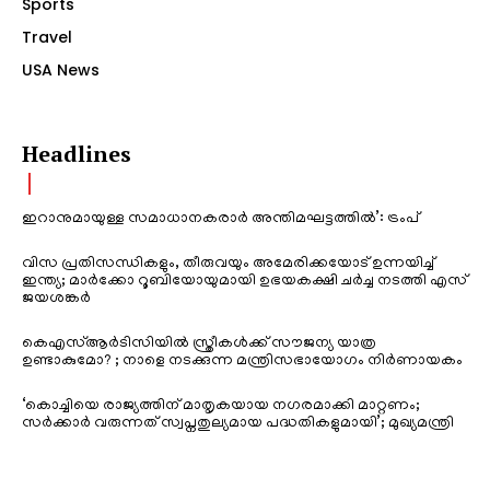
Sports
Travel
USA News
Headlines
ഇറാനുമായുള്ള സമാധാനകരാർ അന്തിമഘട്ടത്തിൽ‌’: ട്രംപ്
വിസ പ്രതിസന്ധികളും, തീരുവയും അമേരിക്കയോട് ഉന്നയിച്ച്
ഇന്ത്യ; മാർക്കോ റൂബിയോയുമായി ഉഭയകക്ഷി ചർച്ച നടത്തി എസ്
ജയശങ്കർ
കെഎസ്ആർടിസിയിൽ സ്ത്രീകൾക്ക് സൗജന്യ യാത്ര
ഉണ്ടാകുമോ? ; നാളെ നടക്കുന്ന മന്ത്രിസഭായോഗം നിർണായകം
‘കൊച്ചിയെ രാജ്യത്തിന് മാതൃകയായ നഗരമാക്കി മാറ്റണം;
സർക്കാർ വരുന്നത് സ്വപ്നതുല്യമായ പദ്ധതികളുമായി’; മുഖ്യമന്ത്രി