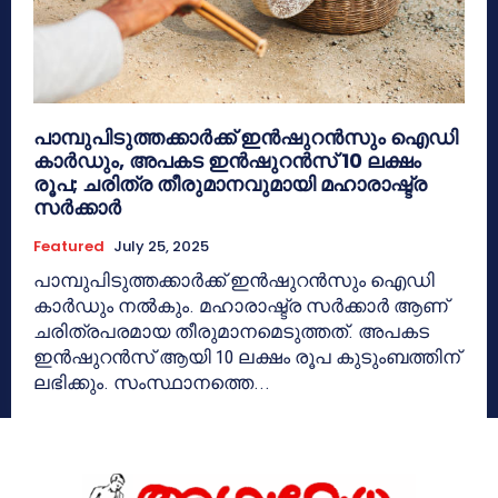
പാമ്പുപിടുത്തക്കാർക്ക് ഇൻഷുറൻസും ഐഡി
കാർഡും, അപകട ഇൻഷുറൻസ് 10 ലക്ഷം
രൂപ; ചരിത്ര തീരുമാനവുമായി മഹാരാഷ്ട്ര
സർക്കാർ
Featured
July 25, 2025
പാമ്പുപിടുത്തക്കാർക്ക് ഇൻഷുറൻസും ഐഡി
കാർഡും നൽകും. മഹാരാഷ്ട്ര സർക്കാർ ആണ്
ചരിത്രപരമായ തീരുമാനമെടുത്തത്. അപകട
ഇൻഷുറൻസ് ആയി 10 ലക്ഷം രൂപ കുടുംബത്തിന്
ലഭിക്കും. സംസ്ഥാനത്തെ...