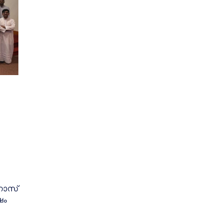
നോസ്
ഷം