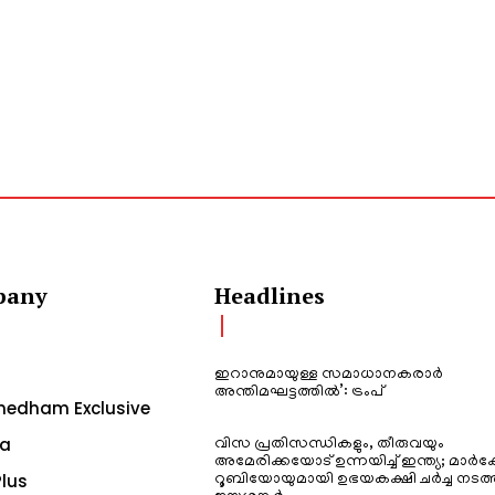
pany
Headlines
ഇറാനുമായുള്ള സമാധാനകരാർ
അന്തിമഘട്ടത്തിൽ‌’: ട്രംപ്
edham Exclusive
a
വിസ പ്രതിസന്ധികളും, തീരുവയും
അമേരിക്കയോട് ഉന്നയിച്ച് ഇന്ത്യ; മാർക
lus
റൂബിയോയുമായി ഉഭയകക്ഷി ചർച്ച നടത്