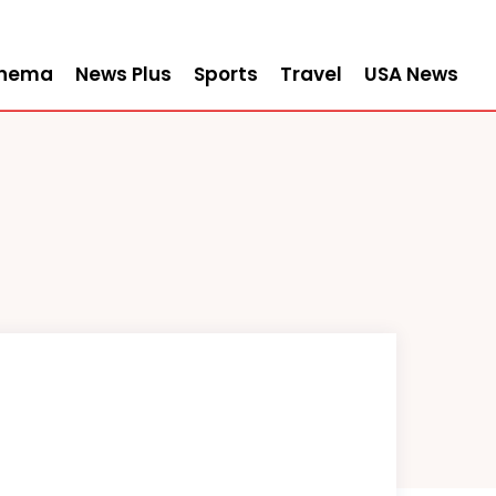
inema
News Plus
Sports
Travel
USA News