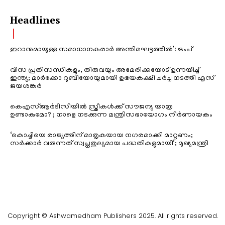
Headlines
ഇറാനുമായുള്ള സമാധാനകരാർ അന്തിമഘട്ടത്തിൽ‌’: ട്രംപ്
വിസ പ്രതിസന്ധികളും, തീരുവയും അമേരിക്കയോട് ഉന്നയിച്ച്
ഇന്ത്യ; മാർക്കോ റൂബിയോയുമായി ഉഭയകക്ഷി ചർച്ച നടത്തി എസ്
ജയശങ്കർ
കെഎസ്ആർടിസിയിൽ സ്ത്രീകൾക്ക് സൗജന്യ യാത്ര
ഉണ്ടാകുമോ? ; നാളെ നടക്കുന്ന മന്ത്രിസഭായോഗം നിർണായകം
‘കൊച്ചിയെ രാജ്യത്തിന് മാതൃകയായ നഗരമാക്കി മാറ്റണം;
സർക്കാർ വരുന്നത് സ്വപ്നതുല്യമായ പദ്ധതികളുമായി’; മുഖ്യമന്ത്രി
Copyright © Ashwamedham Publishers 2025. All rights reserved.