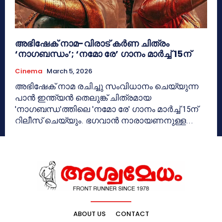
അഭിഷേക് നാമ-വിരാട് കർണ ചിത്രം
‘നാഗബന്ധം’; ‘നമോ രേ’ ഗാനം മാർച്ച് 15ന്
Cinema
March 5, 2026
അഭിഷേക് നാമ രചിച്ചു സംവിധാനം ചെയ്യുന്ന
പാൻ ഇന്ത്യൻ തെലുങ്ക് ചിത്രമായ
'നാഗബന്ധ'ത്തിലെ 'നമോ രേ' ഗാനം മാർച്ച് 15ന്
റിലീസ് ചെയ്യും. ഭഗവാൻ നാരായണനുള്ള...
ABOUT US
CONTACT