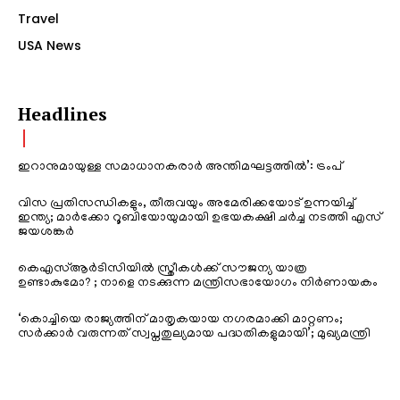
Travel
USA News
Headlines
ഇറാനുമായുള്ള സമാധാനകരാർ അന്തിമഘട്ടത്തിൽ‌’: ട്രംപ്
വിസ പ്രതിസന്ധികളും, തീരുവയും അമേരിക്കയോട് ഉന്നയിച്ച്
ഇന്ത്യ; മാർക്കോ റൂബിയോയുമായി ഉഭയകക്ഷി ചർച്ച നടത്തി എസ്
ജയശങ്കർ
കെഎസ്ആർടിസിയിൽ സ്ത്രീകൾക്ക് സൗജന്യ യാത്ര
ഉണ്ടാകുമോ? ; നാളെ നടക്കുന്ന മന്ത്രിസഭായോഗം നിർണായകം
‘കൊച്ചിയെ രാജ്യത്തിന് മാതൃകയായ നഗരമാക്കി മാറ്റണം;
സർക്കാർ വരുന്നത് സ്വപ്നതുല്യമായ പദ്ധതികളുമായി’; മുഖ്യമന്ത്രി