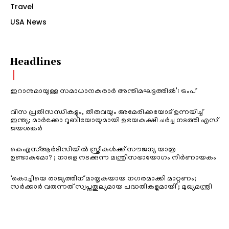
Travel
USA News
Headlines
ഇറാനുമായുള്ള സമാധാനകരാർ അന്തിമഘട്ടത്തിൽ‌’: ട്രംപ്
വിസ പ്രതിസന്ധികളും, തീരുവയും അമേരിക്കയോട് ഉന്നയിച്ച്
ഇന്ത്യ; മാർക്കോ റൂബിയോയുമായി ഉഭയകക്ഷി ചർച്ച നടത്തി എസ്
ജയശങ്കർ
കെഎസ്ആർടിസിയിൽ സ്ത്രീകൾക്ക് സൗജന്യ യാത്ര
ഉണ്ടാകുമോ? ; നാളെ നടക്കുന്ന മന്ത്രിസഭായോഗം നിർണായകം
‘കൊച്ചിയെ രാജ്യത്തിന് മാതൃകയായ നഗരമാക്കി മാറ്റണം;
സർക്കാർ വരുന്നത് സ്വപ്നതുല്യമായ പദ്ധതികളുമായി’; മുഖ്യമന്ത്രി