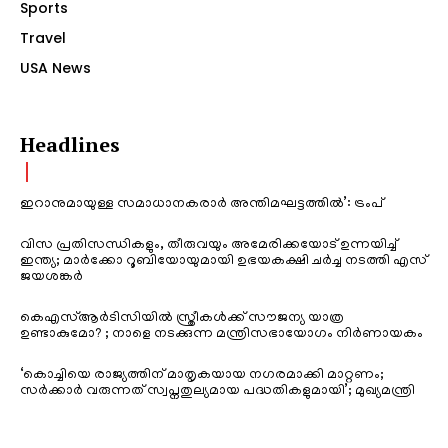
Sports
Travel
USA News
Headlines
ഇറാനുമായുള്ള സമാധാനകരാർ അന്തിമഘട്ടത്തിൽ‌’: ട്രംപ്
വിസ പ്രതിസന്ധികളും, തീരുവയും അമേരിക്കയോട് ഉന്നയിച്ച്
ഇന്ത്യ; മാർക്കോ റൂബിയോയുമായി ഉഭയകക്ഷി ചർച്ച നടത്തി എസ്
ജയശങ്കർ
കെഎസ്ആർടിസിയിൽ സ്ത്രീകൾക്ക് സൗജന്യ യാത്ര
ഉണ്ടാകുമോ? ; നാളെ നടക്കുന്ന മന്ത്രിസഭായോഗം നിർണായകം
‘കൊച്ചിയെ രാജ്യത്തിന് മാതൃകയായ നഗരമാക്കി മാറ്റണം;
സർക്കാർ വരുന്നത് സ്വപ്നതുല്യമായ പദ്ധതികളുമായി’; മുഖ്യമന്ത്രി