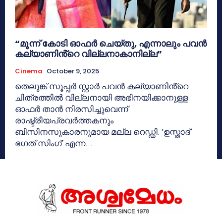
“മൂന്ന് കോടി ഓഫർ ചെയ്തു, എന്നാലും പവൻ
കല്യാണിൻ്റെ വില്ലനാകാനില്ല”
Cinema
October 9, 2025
തെലുങ്ക് സൂപ്പർ സ്റ്റാർ പവൻ കല്യാണിൻ്റെ
ചിത്രത്തിൽ വില്ലനായി അഭിനയിക്കാനുള്ള
ഓഫർ താന്‍ നിരസിച്ചുവെന്ന്
രാഷ്ട്രീയപ്രവർത്തകനും
ബിസിനസുകാരനുമായ മല്ല റെഡ്ഡി. 'ഉസ്താദ്
ഭഗത് സിംഗ്' എന്ന...