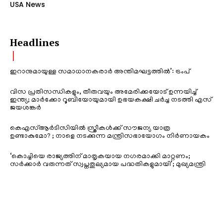
USA News
Headlines
ഇറാനുമായുള്ള സമാധാനകരാർ അന്തിമഘട്ടത്തിൽ‌’: ട്രംപ്
വിസ പ്രതിസന്ധികളും, തീരുവയും അമേരിക്കയോട് ഉന്നയിച്ച്
ഇന്ത്യ; മാർക്കോ റൂബിയോയുമായി ഉഭയകക്ഷി ചർച്ച നടത്തി എസ്
ജയശങ്കർ
കെഎസ്ആർടിസിയിൽ സ്ത്രീകൾക്ക് സൗജന്യ യാത്ര
ഉണ്ടാകുമോ? ; നാളെ നടക്കുന്ന മന്ത്രിസഭായോഗം നിർണായകം
‘കൊച്ചിയെ രാജ്യത്തിന് മാതൃകയായ നഗരമാക്കി മാറ്റണം;
സർക്കാർ വരുന്നത് സ്വപ്നതുല്യമായ പദ്ധതികളുമായി’; മുഖ്യമന്ത്രി