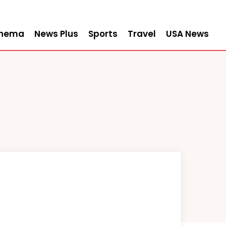
inema
News Plus
Sports
Travel
USA News