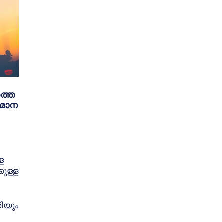
്തെ
വിമാന
െ
കുള്ള
തിയും