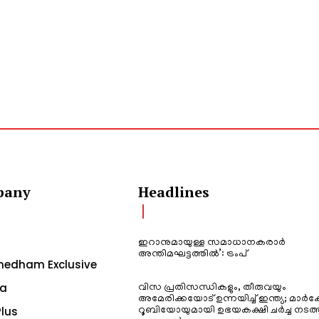
pany
Headlines
ഇറാനുമായുള്ള സമാധാനകരാർ
അന്തിമഘട്ടത്തിൽ‌’: ട്രംപ്
edham Exclusive
a
വിസ പ്രതിസന്ധികളും, തീരുവയും
അമേരിക്കയോട് ഉന്നയിച്ച് ഇന്ത്യ; മാർക
lus
റൂബിയോയുമായി ഉഭയകക്ഷി ചർച്ച നടത്