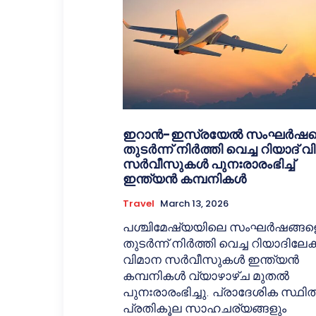
ഇറാൻ-ഇസ്രയേൽ സംഘർഷത
തുടർന്ന് നിർത്തി വെച്ച റിയാദ് 
സർവീസുകൾ പുനഃരാരംഭിച്ച്
ഇന്ത്യൻ കമ്പനികൾ
Travel
March 13, 2026
പശ്ചിമേഷ്യയിലെ സംഘർഷങ്ങള
തുടർന്ന് നിർത്തി വെച്ച റിയാദിലേക്
വിമാന സർവീസുകൾ ഇന്ത്യൻ
കമ്പനികൾ വ്യാഴാഴ്ച മുതൽ
പുനഃരാരംഭിച്ചു. പ്രാദേശിക സ്ഥി
പ്രതികൂല സാഹചര്യങ്ങളും