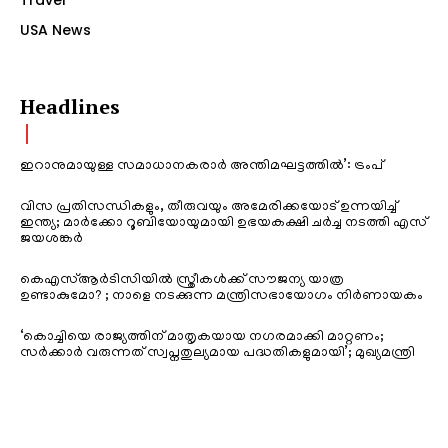
USA News
Headlines
ഇറാനുമായുള്ള സമാധാനകരാർ അന്തിമഘട്ടത്തിൽ‌’: ട്രംപ്
വിസ പ്രതിസന്ധികളും, തീരുവയും അമേരിക്കയോട് ഉന്നയിച്ച്
ഇന്ത്യ; മാർക്കോ റൂബിയോയുമായി ഉഭയകക്ഷി ചർച്ച നടത്തി എസ്
ജയശങ്കർ
കെഎസ്ആർടിസിയിൽ സ്ത്രീകൾക്ക് സൗജന്യ യാത്ര
ഉണ്ടാകുമോ? ; നാളെ നടക്കുന്ന മന്ത്രിസഭായോഗം നിർണായകം
‘കൊച്ചിയെ രാജ്യത്തിന് മാതൃകയായ നഗരമാക്കി മാറ്റണം;
സർക്കാർ വരുന്നത് സ്വപ്നതുല്യമായ പദ്ധതികളുമായി’; മുഖ്യമന്ത്രി