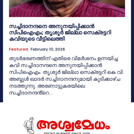
സച്ചിദാനന്ദനെ അനുനയിപ്പിക്കാന്‍
സിപിഐഎം; തൃശൂര്‍ ജില്ലാ സെക്രട്ടറി
കവിയുടെ വീട്ടിലെത്തി
Featured
February 10, 2026
തുടർഭരണത്തിന് എതിരെ വിമർശനം ഉന്നയിച്ച
കവി സച്ചിദാനന്ദനെ അനുനയിപ്പിക്കാൻ
സിപിഐഎം. തൃശൂർ ജില്ലാ സെക്രട്ടറി കെ.വി.
അബ്ദുൾ ഖാദർ സച്ചിദാനന്ദനുമായി കൂടിക്കാഴ്ച
നടത്തുന്നു. അരണാട്ടുകരയിലെ
സച്ചിദാനന്ദൻ്റെ...