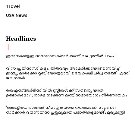
Travel
USA News
Headlines
ഇറാനുമായുള്ള സമാധാനകരാർ അന്തിമഘട്ടത്തിൽ‌’: ട്രംപ്
വിസ പ്രതിസന്ധികളും, തീരുവയും അമേരിക്കയോട് ഉന്നയിച്ച്
ഇന്ത്യ; മാർക്കോ റൂബിയോയുമായി ഉഭയകക്ഷി ചർച്ച നടത്തി എസ്
ജയശങ്കർ
കെഎസ്ആർടിസിയിൽ സ്ത്രീകൾക്ക് സൗജന്യ യാത്ര
ഉണ്ടാകുമോ? ; നാളെ നടക്കുന്ന മന്ത്രിസഭായോഗം നിർണായകം
‘കൊച്ചിയെ രാജ്യത്തിന് മാതൃകയായ നഗരമാക്കി മാറ്റണം;
സർക്കാർ വരുന്നത് സ്വപ്നതുല്യമായ പദ്ധതികളുമായി’; മുഖ്യമന്ത്രി