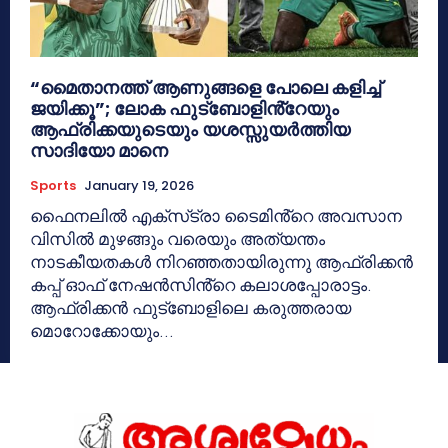
“മൈതാനത്ത് ആണുങ്ങളെ പോലെ കളിച്ച്
ജയിക്കൂ”; ലോക ഫുട്ബോളിൻ്റേയും
ആഫ്രിക്കയുടെയും യശസ്സുയർത്തിയ
സാദിയോ മാനെ
Sports
January 19, 2026
ഫൈനലിൽ എക്സ്‌ട്രാ ടൈമിൻ്റെ അവസാന
വിസിൽ മുഴങ്ങും വരെയും അത്യന്തം
നാടകീയതകൾ നിറഞ്ഞതായിരുന്നു ആഫ്രിക്കൻ
കപ്പ് ഓഫ് നേഷൻസിൻ്റെ കലാശപ്പോരാട്ടം.
ആഫ്രിക്കൻ ഫുട്ബോളിലെ കരുത്തരായ
മൊറോക്കോയും...