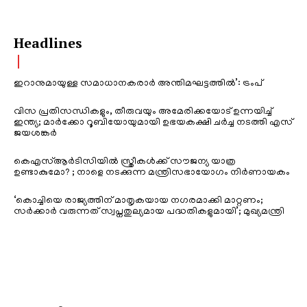
Headlines
ഇറാനുമായുള്ള സമാധാനകരാർ അന്തിമഘട്ടത്തിൽ‌’: ട്രംപ്
വിസ പ്രതിസന്ധികളും, തീരുവയും അമേരിക്കയോട് ഉന്നയിച്ച്
ഇന്ത്യ; മാർക്കോ റൂബിയോയുമായി ഉഭയകക്ഷി ചർച്ച നടത്തി എസ്
ജയശങ്കർ
കെഎസ്ആർടിസിയിൽ സ്ത്രീകൾക്ക് സൗജന്യ യാത്ര
ഉണ്ടാകുമോ? ; നാളെ നടക്കുന്ന മന്ത്രിസഭായോഗം നിർണായകം
‘കൊച്ചിയെ രാജ്യത്തിന് മാതൃകയായ നഗരമാക്കി മാറ്റണം;
സർക്കാർ വരുന്നത് സ്വപ്നതുല്യമായ പദ്ധതികളുമായി’; മുഖ്യമന്ത്രി