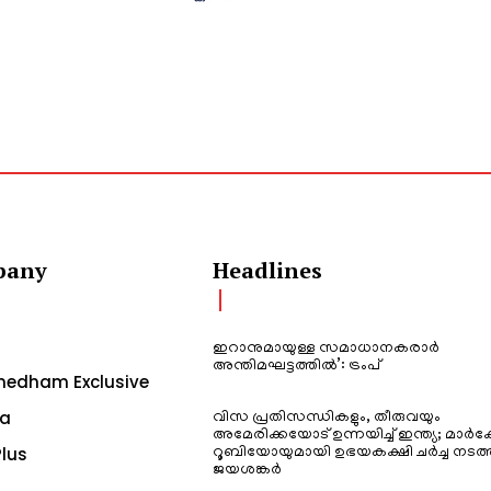
pany
Headlines
ഇറാനുമായുള്ള സമാധാനകരാർ
അന്തിമഘട്ടത്തിൽ‌’: ട്രംപ്
edham Exclusive
a
വിസ പ്രതിസന്ധികളും, തീരുവയും
അമേരിക്കയോട് ഉന്നയിച്ച് ഇന്ത്യ; മാർക
lus
റൂബിയോയുമായി ഉഭയകക്ഷി ചർച്ച നടത്
ജയശങ്കർ