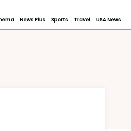
inema
News Plus
Sports
Travel
USA News