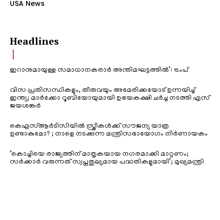
USA News
Headlines
ഇറാനുമായുള്ള സമാധാനകരാർ അന്തിമഘട്ടത്തിൽ‌’: ട്രംപ്
വിസ പ്രതിസന്ധികളും, തീരുവയും അമേരിക്കയോട് ഉന്നയിച്ച്
ഇന്ത്യ; മാർക്കോ റൂബിയോയുമായി ഉഭയകക്ഷി ചർച്ച നടത്തി എസ്
ജയശങ്കർ
കെഎസ്ആർടിസിയിൽ സ്ത്രീകൾക്ക് സൗജന്യ യാത്ര
ഉണ്ടാകുമോ? ; നാളെ നടക്കുന്ന മന്ത്രിസഭായോഗം നിർണായകം
‘കൊച്ചിയെ രാജ്യത്തിന് മാതൃകയായ നഗരമാക്കി മാറ്റണം;
സർക്കാർ വരുന്നത് സ്വപ്നതുല്യമായ പദ്ധതികളുമായി’; മുഖ്യമന്ത്രി