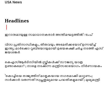
USA News
Headlines
ഇറാനുമായുള്ള സമാധാനകരാർ അന്തിമഘട്ടത്തിൽ‌’: ട്രംപ്
വിസ പ്രതിസന്ധികളും, തീരുവയും അമേരിക്കയോട് ഉന്നയിച്ച്
ഇന്ത്യ; മാർക്കോ റൂബിയോയുമായി ഉഭയകക്ഷി ചർച്ച നടത്തി എസ്
ജയശങ്കർ
കെഎസ്ആർടിസിയിൽ സ്ത്രീകൾക്ക് സൗജന്യ യാത്ര
ഉണ്ടാകുമോ? ; നാളെ നടക്കുന്ന മന്ത്രിസഭായോഗം നിർണായകം
‘കൊച്ചിയെ രാജ്യത്തിന് മാതൃകയായ നഗരമാക്കി മാറ്റണം;
സർക്കാർ വരുന്നത് സ്വപ്നതുല്യമായ പദ്ധതികളുമായി’; മുഖ്യമന്ത്രി