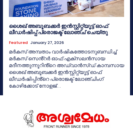
ശൈഖ് അബൂബക്കർ ഇൻസ്റ്റിറ്റ്യൂട്ട് ഓഫ്
ലീഡർഷിപ്പ് പ്രൊജക്ട് ലോഞ്ച് ചെയ്തു
Featured
January 27, 2026
മർകസ്‌ അമ്പതാം വാർഷികത്തോടനുബന്ധിച്ച്
മർകസ് സെൻ്റർ ഓഫ് എക്സലൻസായ
മദീനത്തുന്നൂറിൻ്റെ അഡ്വാൻസ്ഡ് കാമ്പസായ
ശൈഖ് അബൂബക്കർ ഇൻസ്റ്റിറ്റ്യൂട്ട് ഓഫ്
ലീഡർഷിപ്പിൻ്റെ പ്രൊജക്ട് ലോഞ്ചിംഗ്
കോഴിക്കോട് നോളജ്...