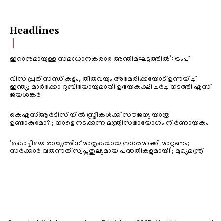
Headlines
ഇറാനുമായുള്ള സമാധാനകരാർ അന്തിമഘട്ടത്തിൽ‌’: ട്രംപ്
വിസ പ്രതിസന്ധികളും, തീരുവയും അമേരിക്കയോട് ഉന്നയിച്ച്
ഇന്ത്യ; മാർക്കോ റൂബിയോയുമായി ഉഭയകക്ഷി ചർച്ച നടത്തി എസ്
ജയശങ്കർ
കെഎസ്ആർടിസിയിൽ സ്ത്രീകൾക്ക് സൗജന്യ യാത്ര
ഉണ്ടാകുമോ? ; നാളെ നടക്കുന്ന മന്ത്രിസഭായോഗം നിർണായകം
‘കൊച്ചിയെ രാജ്യത്തിന് മാതൃകയായ നഗരമാക്കി മാറ്റണം;
സർക്കാർ വരുന്നത് സ്വപ്നതുല്യമായ പദ്ധതികളുമായി’; മുഖ്യമന്ത്രി