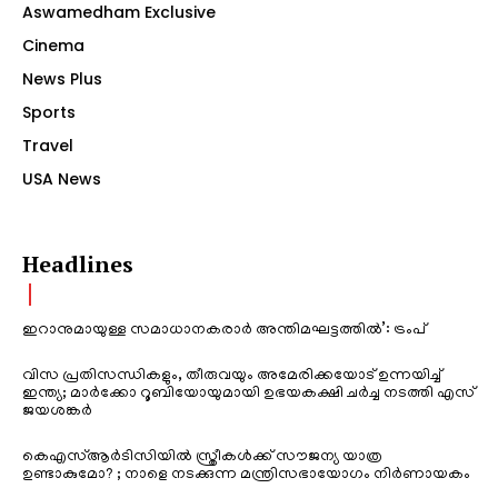
Aswamedham Exclusive
Cinema
News Plus
Sports
Travel
USA News
Headlines
ഇറാനുമായുള്ള സമാധാനകരാർ അന്തിമഘട്ടത്തിൽ‌’: ട്രംപ്
വിസ പ്രതിസന്ധികളും, തീരുവയും അമേരിക്കയോട് ഉന്നയിച്ച്
ഇന്ത്യ; മാർക്കോ റൂബിയോയുമായി ഉഭയകക്ഷി ചർച്ച നടത്തി എസ്
ജയശങ്കർ
കെഎസ്ആർടിസിയിൽ സ്ത്രീകൾക്ക് സൗജന്യ യാത്ര
ഉണ്ടാകുമോ? ; നാളെ നടക്കുന്ന മന്ത്രിസഭായോഗം നിർണായകം