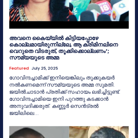
അവനെ കൈയ്യിൽ കിട്ടിയപ്പോഴേ
കൊല്ലമായിരുന്നില്ലേ, ആ ക്രിമിനലിനെ
വെറുതെ വിടരുത്, തൂക്കിക്കൊല്ലണം’;
സൗമ്യയുടെ അമ്മ
Featured
July 25, 2025
ഗോവിന്ദച്ചാമിക്ക് ഇനിയെങ്കിലും തൂക്കുകയർ
നൽകണമെന്ന് സൗമ്യയുടെ അമ്മ സുമതി.
ജയിൽചാടാൻ പ്രതിക്ക് സഹായം ലഭിച്ചിട്ടുണ്ട്.
ഗോവിന്ദച്ചാമിയെ ഇനി പുറത്തു കടക്കാൻ
അനുവദിക്കരുത്. കണ്ണൂർ സെൻട്രൽ
ജയിലിലെ...