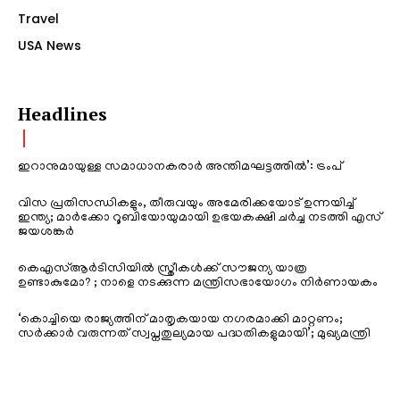
Travel
USA News
Headlines
ഇറാനുമായുള്ള സമാധാനകരാർ അന്തിമഘട്ടത്തിൽ‌’: ട്രംപ്
വിസ പ്രതിസന്ധികളും, തീരുവയും അമേരിക്കയോട് ഉന്നയിച്ച്
ഇന്ത്യ; മാർക്കോ റൂബിയോയുമായി ഉഭയകക്ഷി ചർച്ച നടത്തി എസ്
ജയശങ്കർ
കെഎസ്ആർടിസിയിൽ സ്ത്രീകൾക്ക് സൗജന്യ യാത്ര
ഉണ്ടാകുമോ? ; നാളെ നടക്കുന്ന മന്ത്രിസഭായോഗം നിർണായകം
‘കൊച്ചിയെ രാജ്യത്തിന് മാതൃകയായ നഗരമാക്കി മാറ്റണം;
സർക്കാർ വരുന്നത് സ്വപ്നതുല്യമായ പദ്ധതികളുമായി’; മുഖ്യമന്ത്രി