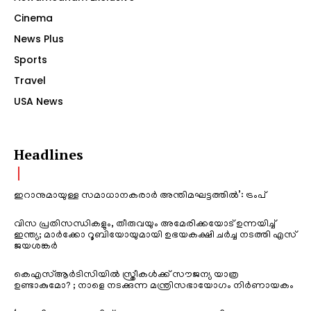
Cinema
News Plus
Sports
Travel
USA News
Headlines
ഇറാനുമായുള്ള സമാധാനകരാർ അന്തിമഘട്ടത്തിൽ‌’: ട്രംപ്
വിസ പ്രതിസന്ധികളും, തീരുവയും അമേരിക്കയോട് ഉന്നയിച്ച്
ഇന്ത്യ; മാർക്കോ റൂബിയോയുമായി ഉഭയകക്ഷി ചർച്ച നടത്തി എസ്
ജയശങ്കർ
കെഎസ്ആർടിസിയിൽ സ്ത്രീകൾക്ക് സൗജന്യ യാത്ര
ഉണ്ടാകുമോ? ; നാളെ നടക്കുന്ന മന്ത്രിസഭായോഗം നിർണായകം