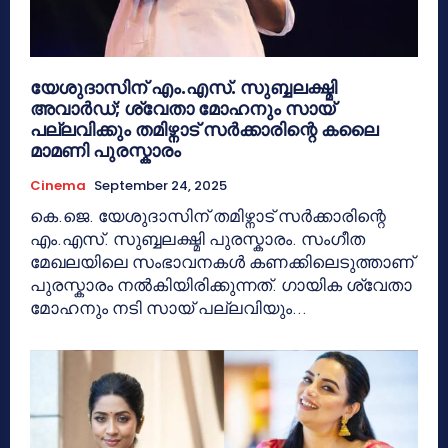
യേശുദാസിന് എം.എസ്. സുബ്ബലക്ഷ്മി
അവാർഡ്; ശ്വേതാ മോഹനും സായ്
പല്ലവിക്കും തമിഴ്നാട് സർക്കാരിന്റെ കലൈ
മാമണി പുരസ്കാരം
Cinema
September 24, 2025
കെ.ജെ. യേശുദാസിന് തമിഴ്നാട് സർക്കാരിന്റെ
എം.എസ്. സുബ്ബലക്ഷ്മി പുരസ്കാരം. സംഗീത
മേഖലയിലെ സംഭാവനകള്‍ കണക്കിലെടുത്താണ്
പുരസ്കാരം നല്‍കിയിരിക്കുന്നത്. ഗായിക ശ്വേതാ
മോഹനും നടി സായ് പല്ലവിയും...