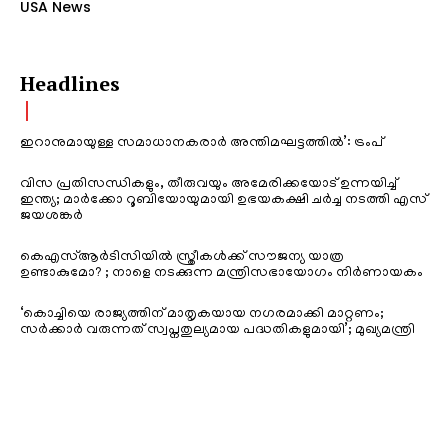
USA News
Headlines
ഇറാനുമായുള്ള സമാധാനകരാർ അന്തിമഘട്ടത്തിൽ‌’: ട്രംപ്
വിസ പ്രതിസന്ധികളും, തീരുവയും അമേരിക്കയോട് ഉന്നയിച്ച്
ഇന്ത്യ; മാർക്കോ റൂബിയോയുമായി ഉഭയകക്ഷി ചർച്ച നടത്തി എസ്
ജയശങ്കർ
കെഎസ്ആർടിസിയിൽ സ്ത്രീകൾക്ക് സൗജന്യ യാത്ര
ഉണ്ടാകുമോ? ; നാളെ നടക്കുന്ന മന്ത്രിസഭായോഗം നിർണായകം
‘കൊച്ചിയെ രാജ്യത്തിന് മാതൃകയായ നഗരമാക്കി മാറ്റണം;
സർക്കാർ വരുന്നത് സ്വപ്നതുല്യമായ പദ്ധതികളുമായി’; മുഖ്യമന്ത്രി