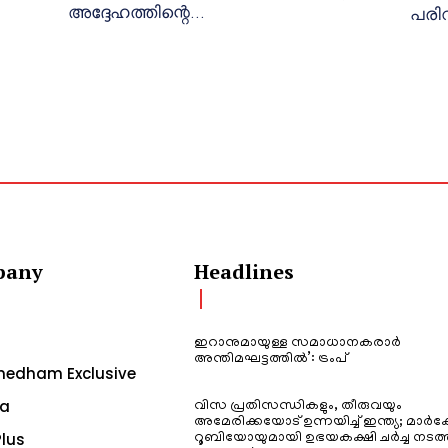
അദ്ദേഹത്തിന്റെ...
പരി
pany
Headlines
ഇറാനുമായുള്ള സമാധാനകരാർ
അന്തിമഘട്ടത്തിൽ‌’: ട്രംപ്
edham Exclusive
a
വിസ പ്രതിസന്ധികളും, തീരുവയും
അമേരിക്കയോട് ഉന്നയിച്ച് ഇന്ത്യ; മാർക
lus
റൂബിയോയുമായി ഉഭയകക്ഷി ചർച്ച നടത്