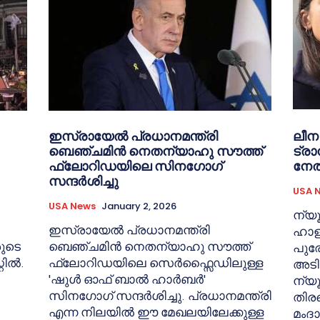
ഇസ്രായേൽ പ്രധാനമന്ത്രി
ലീന
ബെഞ്ചമിൻ നെതന്യാഹു സൗത്ത്
ട്ര
ഫ്ലോറിഡയിലെ സിനഗോഗ്
നേത
സന്ദർശിച്ചു
USA 
USA News
January 2, 2026
ന്യൂ
ഇസ്രായേൽ പ്രധാനമന്ത്രി
ഹാളി
രുടെ
ബെഞ്ചമിൻ നെതന്യാഹു സൗത്ത്
പുര
ില്‍.
ഫ്ലോറിഡയിലെ സെർഫ്സൈഡിലുള്ള
അടിവ
'ഷുൾ ഓഫ് ബാൽ ഹാർബർ'
ന്യ
സിനഗോഗ് സന്ദർശിച്ചു. പ്രധാനമന്ത്രി
തിരഞ
എന്ന നിലയിൽ ഈ മേഖലയിലേക്കുള്ള
മംദാ