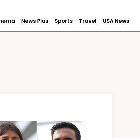
inema
News Plus
Sports
Travel
USA News