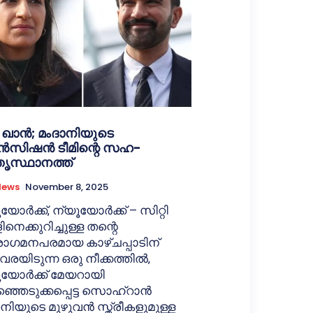
 ഖാൻ; മംദാനിയുടെ
ാൻസിഷൻ ടീമിന്റെ സഹ-
ൃസ്ഥാനത്ത്
News
November 8, 2025
യോർക്ക്, ന്യൂയോർക്ക് — സിറ്റി
നെക്കുറിച്ചുള്ള തന്റെ
ോഗമനപരമായ കാഴ്ചപ്പാടിന്
രയിടുന്ന ഒരു നീക്കത്തിൽ,
ൂയോർക്ക് മേയറായി
്ഞെടുക്കപ്പെട്ട സൊഹ്‌റാൻ
നിയുടെ മുഴുവൻ സ്ത്രീകളുമുള്ള