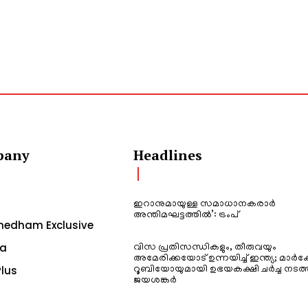
pany
Headlines
ഇറാനുമായുള്ള സമാധാനകരാർ
അന്തിമഘട്ടത്തിൽ‌’: ട്രംപ്
edham Exclusive
a
വിസ പ്രതിസന്ധികളും, തീരുവയും
അമേരിക്കയോട് ഉന്നയിച്ച് ഇന്ത്യ; മാർക
lus
റൂബിയോയുമായി ഉഭയകക്ഷി ചർച്ച നടത്
ജയശങ്കർ