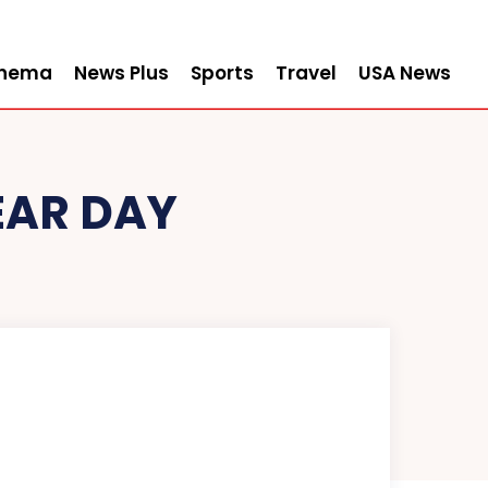
inema
News Plus
Sports
Travel
USA News
EAR DAY