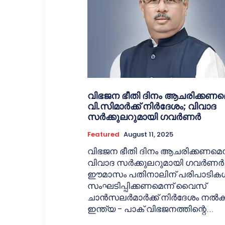
വിഭജന ഭീതി ദിനം ആചരിക്കണമെ
വി.സിമാർക്ക് നിർദേശം; വിവാദ
സർക്കുലറുമായി ഗവർണർ
Featured
August 11, 2025
വിഭജന ഭീതി ദിനം ആചരിക്കണമെന
വിവാദ സർക്കുലറുമായി ഗവർണർ
ഈമാസം പതിനാലിന് പരിപാടിക
സംഘടിപ്പിക്കണമെന്ന് വൈസ്
ചാൻസലർമാർക്ക് നിർദേശം നൽക
ഇന്ത്യ – പാക് വിഭജനത്തിന്റെ...