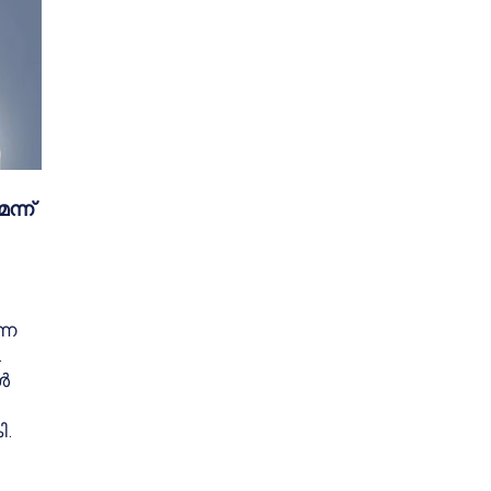
ന്ന്
്ന
.
ൾ
ി.