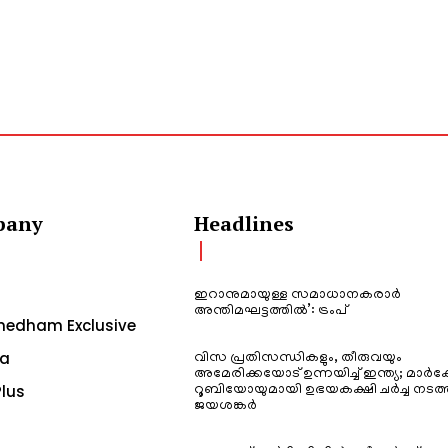
pany
Headlines
ഇറാനുമായുള്ള സമാധാനകരാർ
അന്തിമഘട്ടത്തിൽ‌’: ട്രംപ്
edham Exclusive
a
വിസ പ്രതിസന്ധികളും, തീരുവയും
അമേരിക്കയോട് ഉന്നയിച്ച് ഇന്ത്യ; മാർക
lus
റൂബിയോയുമായി ഉഭയകക്ഷി ചർച്ച നടത്
ജയശങ്കർ