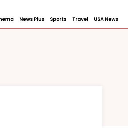
inema
News Plus
Sports
Travel
USA News