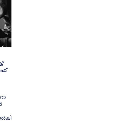
ക്
ഫ്
ീറോ
ൻ
 നൽകി