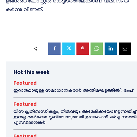
ള​ജി​ന്‍റെ ഹോ​സ്റ്റ​ല്‍ കെ​ട്ടി​ട​ത്തി​ലേ​ക്കാ​ണ് വി​മാ​നം ത​
ക​ര്‍​ന്നു വീ​ണ​ത്.
Hot this week
Featured
ഇറാനുമായുള്ള സമാധാനകരാർ അന്തിമഘട്ടത്തിൽ‌’: ട്രംപ്
Featured
വിസ പ്രതിസന്ധികളും, തീരുവയും അമേരിക്കയോട് ഉന്നയിച്ച്
ഇന്ത്യ; മാർക്കോ റൂബിയോയുമായി ഉഭയകക്ഷി ചർച്ച നടത്തി
എസ് ജയശങ്കർ
Featured