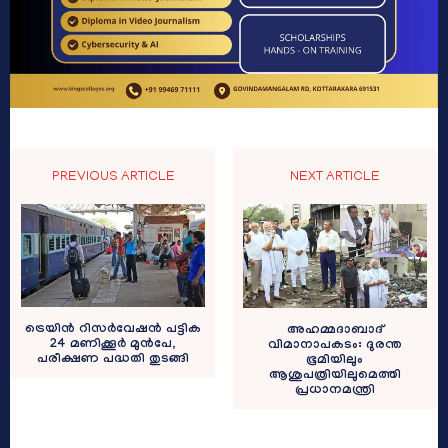
PREVIOUS ARTICLE
NEXT ARTICLE
ട്രെയിൻ റിസർവേഷൻ പട്ടിക
അഹമ്മദാബാദ്
24 മണിക്കൂർ മുൻപേ,
വിമാനാപകടം: ദുരന്ത
പരീക്ഷണ പദ്ധതി തുടങ്ങി
ഭൂമിയിലും
ആശുപത്രിയിലുമെത്തി
പ്രധാനമന്ത്രി