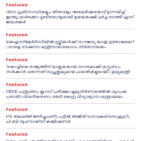
Featured
വിസ പ്രതിസന്ധികളും, തീരുവയും അമേരിക്കയോട് ഉന്നയിച്ച്
ഇന്ത്യ; മാർക്കോ റൂബിയോയുമായി ഉഭയകക്ഷി ചർച്ച നടത്തി എസ്
ജയശങ്കർ
Featured
കെഎസ്ആർടിസിയിൽ സ്ത്രീകൾക്ക് സൗജന്യ യാത്ര ഉണ്ടാകുമോ?
; നാളെ നടക്കുന്ന മന്ത്രിസഭായോഗം നിർണായകം
Featured
‘കൊച്ചിയെ രാജ്യത്തിന് മാതൃകയായ നഗരമാക്കി മാറ്റണം;
സർക്കാർ വരുന്നത് സ്വപ്നതുല്യമായ പദ്ധതികളുമായി’; മുഖ്യമന്ത്രി
Featured
CBSE പന്ത്രണ്ടാം ക്ലാസ് പരീക്ഷാ മൂല്യനിർണയത്തിൽ വ്യാപക
പരാതി; വിശദീകരണം തേടി കേന്ദ്ര വിദ്യാഭ്യാസ മന്ത്രാലയം
Featured
IAS തലപ്പത്ത് അഴിച്ചുപണി; പട്ടീല്‍ അജിത് ധനവകുപ്പ് സെക്രട്ടറി,
പി.ബി നൂഹ് ടാക്‌സ് കമ്മീഷണര്‍
Featured