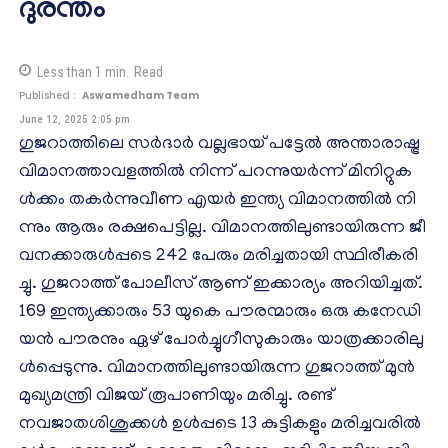
ദുരന്തം
Less than 1
min.
Read
Published :
Aswamedham Team
June 12, 2025 2:05 pm
ഗു​ജ​റാ​ത്തി​ലെ സ​ർ​ദാ​ർ വ​ല്ല​ഭാ​യ് പ​ട്ടേ​ൽ അ​ന്താ​രാ​ഷ്ട്ര
വി​മാ​ന​ത്താ​വ​ള​ത്തി​ൽ നി​ന്ന് പ​റ​ന്നു​യ​ർ​ന്ന് മി​നി​റ്റു​ക​
ൾ​ക്കം ത​ക​ർ​ന്നു​വീ​ണ എ​യ​ർ ​ഇ​ന്ത്യ വി​മാ​ന​ത്തി​ൽ നി​
ന്നും ആ​രും ര​ക്ഷ​പെ​ട്ടി​ല്ല. വി​മാ​ന​ത്തി​ലു​ണ്ടാ​യി​രു​ന്ന ജീ​
വ​ന​ക്കാ​രു​ൾ​പ്പ​ടെ 242 പേ​രും മ​രി​ച്ച​താ​യി സ്ഥി​രീ​ക​രി​
ച്ചു. ഗു​ജ​റാ​ത്ത് പോ​ലീ​സ് ആ​ണ് ഇ​ക്കാ​ര്യം അ​റി​യി​ച്ച​ത്.
169 ഇ​ന്ത്യ​ക്കാ​രും 53 യു​കെ പൗ​ര​ന്മാ​രും ഒ​രു ക​നേ​ഡി​
യ​ന്‍ പൗ​ര​നും ഏ​ഴ് പോ​ര്‍​ച്ചു​ഗീ​സു​കാ​രും യാ​ത്ര​ക്കാ​രി​ലു​
ള്‍​പ്പെ​ടു​ന്നു. വി​മാ​ന​ത്തി​ലു​ണ്ടാ​യി​രു​ന്ന ഗു​ജ​റാ​ത്ത് മു​ൻ
മു​ഖ്യ​മ​ന്ത്രി വി​ജ​യ് രൂ​പാ​ണി​യും മ​രി​ച്ചു. രണ്ട്
നവജാതശിശുക്കൾ ഉൾപ്പടെ 13 കുട്ടികളും മരിച്ചവരിൽ