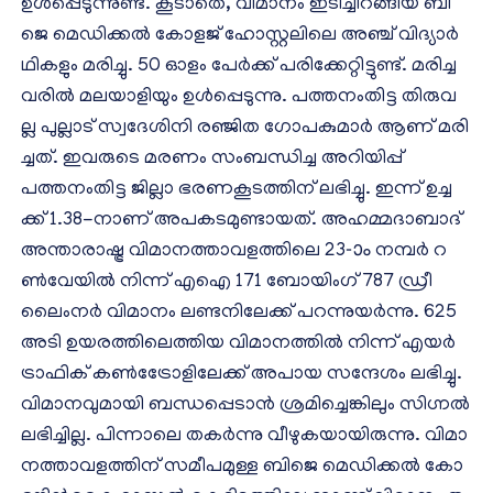
ഉൾപ്പെടുന്നുണ്ട്. കൂ​ടാ​തെ, വി​മാ​നം ഇ​ടി​ച്ചി​റ​ങ്ങി​യ ബി​
ജെ മെ​ഡി​ക്ക​ൽ കോ​ള​ജ് ഹോ​സ്റ്റ​ലി​ലെ അ​ഞ്ച് വി​ദ്യാ​ർ​
ഥി​ക​ളും മ​രി​ച്ചു. 50 ഓ​ളം പേ​ർ​ക്ക് പ​രി​ക്കേ​റ്റി​ട്ടു​ണ്ട്. മ​രി​ച്ച​
വ​രി​ൽ മ​ല​യാ​ളി​യും ഉ​ൾ​പ്പെ​ടു​ന്നു. പ​ത്ത​നം​തി​ട്ട തി​രു​വ​
ല്ല പു​ല്ലാ​ട് സ്വ​ദേ​ശി​നി ര​ഞ്ജി​ത ഗോ​പ​കു​മാ​ർ ആ​ണ് മ​രി​
ച്ച​ത്. ഇവരുടെ മരണം സംബന്ധിച്ച അറിയിപ്പ്
പത്തനംതിട്ട ജില്ലാ ഭരണകൂടത്തിന് ലഭിച്ചു. ഇ​ന്ന് ഉ​ച്ച​
ക്ക് 1.38-നാ​ണ് അ​പ​ക​ട​മു​ണ്ടാ​യ​ത്. അ​ഹ​മ്മ​ദാ​ബാ​ദ്
അ​ന്താ​രാ​ഷ്ട്ര വി​മാ​ന​ത്താ​വ​ള​ത്തി​ലെ 23-ാം ന​മ്പ​ര്‍ റ​
ണ്‍​വേ​യി​ല്‍ നി​ന്ന് എ​ഐ 171 ബോ​യിം​ഗ് 787 ഡ്രീ​
ലൈം​ന​ര്‍ വി​മാ​നം ല​ണ്ട​നി​ലേ​ക്ക് പ​റ​ന്നു​യ​ര്‍​ന്നു. 625
അ​ടി ഉ​യ​ര​ത്തി​ലെ​ത്തി​യ വി​മാ​ന​ത്തി​ല്‍ നി​ന്ന് എ​യ​ര്‍
ട്രാ​ഫി​ക് ക​ണ്‍​ട്രേോ​ളി​ലേ​ക്ക് അ​പാ​യ സ​ന്ദേ​ശം ല​ഭി​ച്ചു.
വി​മാ​ന​വു​മാ​യി ബ​ന്ധ​പ്പെ​ടാ​ന്‍ ശ്ര​മി​ച്ചെ​ങ്കി​ലും സി​ഗ്ന​ല്‍
ല​ഭി​ച്ചി​ല്ല. പി​ന്നാ​ലെ ത​ക​ര്‍​ന്നു വീ​ഴു​ക​യാ​യി​രു​ന്നു. വി​മാ​
ന​ത്താ​വ​ള​ത്തി​ന് സ​മീ​പ​മു​ള്ള ബി​ജെ മെ​ഡി​ക്ക​ല്‍ കോ​