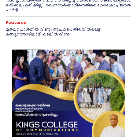
‘സ്വേച്ഛാധിപത്യത്തിനെതിരെ ശബ്ദിച്ചു കൊണ്ടേയിരിക്കും, പാറ്റകൾ
ഒരിക്കലും മരിക്കില്ല’; കേന്ദ്രസർക്കാരിനെതിരെ കോക്രോച്ച് ജനത
പാർട്ടി
Featured
മുതലപൊഴിയിൽ വീണ്ടും അപകടം; തിരയിൽപ്പെട്ട്
മത്സ്യത്തൊഴിലാളി കടലിൽ വീണു