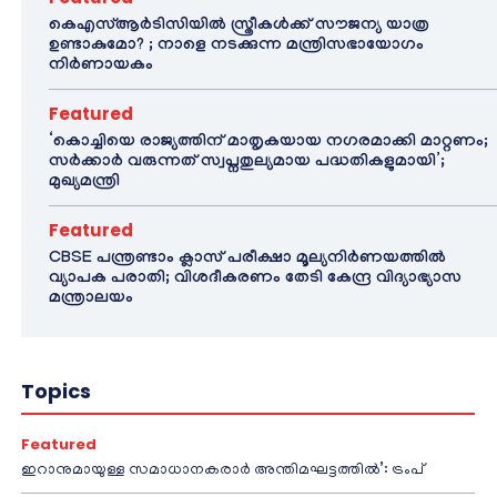
കെഎസ്ആർടിസിയിൽ സ്ത്രീകൾക്ക് സൗജന്യ യാത്ര
ഉണ്ടാകുമോ? ; നാളെ നടക്കുന്ന മന്ത്രിസഭായോഗം
നിർണായകം
Featured
‘കൊച്ചിയെ രാജ്യത്തിന് മാതൃകയായ നഗരമാക്കി മാറ്റണം;
സർക്കാർ വരുന്നത് സ്വപ്നതുല്യമായ പദ്ധതികളുമായി’;
മുഖ്യമന്ത്രി
Featured
CBSE പന്ത്രണ്ടാം ക്ലാസ് പരീക്ഷാ മൂല്യനിർണയത്തിൽ
വ്യാപക പരാതി; വിശദീകരണം തേടി കേന്ദ്ര വിദ്യാഭ്യാസ
മന്ത്രാലയം
Topics
Featured
ഇറാനുമായുള്ള സമാധാനകരാർ അന്തിമഘട്ടത്തിൽ‌’: ട്രംപ്