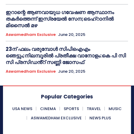
ഇറാന്റെ ആണവായുധ ഗവേഷണ ആസ്ഥാനം
തകർത്തെന്ന് ഇസ്രയേൽ സേന;ടെഹ്റാനിൽ
മിസൈൽ മഴ
Aswamedham Exclusive
June 20, 2025
23ന് ഫലം വരുമ്പോൾ സിപിഐഎം
ഞെട്ടും;നിലമ്പൂരിൽ പ്രതീക്ഷ വാനോളം:കെ പി സി
സി പ്രസിഡൻ്റ് സണ്ണി ജോസഫ്
Aswamedham Exclusive
June 20, 2025
Popular Categories
USA NEWS
CINEMA
SPORTS
TRAVEL
MUSIC
ASWAMEDHAM EXCLUSIVE
NEWS PLUS