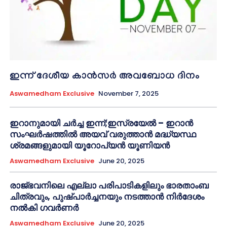
ഇന്ന് ദേശീയ കാൻസർ അവബോധ ദിനം
Aswamedham Exclusive
November 7, 2025
ഇറാനുമായി ചർച്ച ഇന്ന്;ഇസ്രയേൽ – ഇറാൻ
സംഘർഷത്തിൽ അയവ് വരുത്താൻ മദ്ധ്യസ്ഥ
ശ്രമങ്ങളുമായി യൂറോപ്യൻ യൂണിയൻ
Aswamedham Exclusive
June 20, 2025
രാജ്ഭവനിലെ എല്ലാ പരിപാടികളിലും ഭാരതാംബ
ചിത്രവും, പുഷ്പാർച്ചനയും നടത്താൻ നിർദേശം
നൽകി ഗവർണർ
Aswamedham Exclusive
June 20, 2025