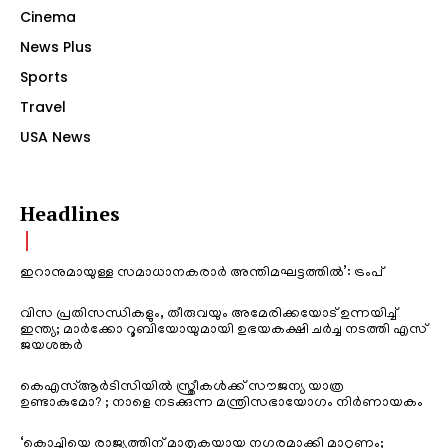
Cinema
News Plus
Sports
Travel
USA News
Headlines
ഇറാനുമായുള്ള സമാധാനകരാർ അന്തിമഘട്ടത്തിൽ‌’: ട്രംപ്
വിസ പ്രതിസന്ധികളും, തീരുവയും അമേരിക്കയോട് ഉന്നയിച്ച്
ഇന്ത്യ; മാർക്കോ റൂബിയോയുമായി ഉഭയകക്ഷി ചർച്ച നടത്തി എസ്
ജയശങ്കർ
കെഎസ്ആർടിസിയിൽ സ്ത്രീകൾക്ക് സൗജന്യ യാത്ര
ഉണ്ടാകുമോ? ; നാളെ നടക്കുന്ന മന്ത്രിസഭായോഗം നിർണായകം
‘കൊച്ചിയെ രാജ്യത്തിന് മാതൃകയായ നഗരമാക്കി മാറ്റണം;