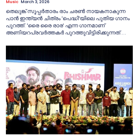
Music
March 3, 2026
തെലുങ്ക് സൂപ്പർതാരം രാം ചരൺ നായകനാകുന്ന
പാൻ ഇന്ത്യൻ ചിത്രം 'പെദ്ധി'യിലെ പുതിയ ഗാനം
പുറത്ത്. 'രൈ രൈ രാര' എന്ന ഗാനമാണ്
അണിയറപ്രവർത്തകർ പുറത്തുവിട്ടിരിക്കുന്നത്....