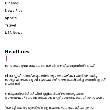
Cinema
News Plus
Sports
Travel
USA News
Headlines
ഇറാനുമായുള്ള സമാധാനകരാർ അന്തിമഘട്ടത്തിൽ‌’: ട്രംപ്
വിസ പ്രതിസന്ധികളും, തീരുവയും അമേരിക്കയോട് ഉന്നയിച്ച്
ഇന്ത്യ; മാർക്കോ റൂബിയോയുമായി ഉഭയകക്ഷി ചർച്ച നടത്തി എസ്
ജയശങ്കർ
കെഎസ്ആർടിസിയിൽ സ്ത്രീകൾക്ക് സൗജന്യ യാത്ര
ഉണ്ടാകുമോ? ; നാളെ നടക്കുന്ന മന്ത്രിസഭായോഗം നിർണായകം
‘കൊച്ചിയെ രാജ്യത്തിന് മാതൃകയായ നഗരമാക്കി മാറ്റണം;