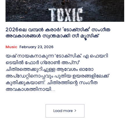
2026ലെ വമ്പൻ കരാർ! ‘ടോക്‌സിക്’ സംഗീത
അവകാശങ്ങൾ സ്വന്തമാക്കി സീ മ്യൂസിക്
Music
February 23, 2026
യഷ് നായകനാകുന്ന 'ടോക്സിക്: എ ഫെയറി
ടെയിൽ ഫോർ ഗ്രോൺ അപ്‌സ്'
ചിത്രത്തെക്കുറിച്ചുള്ള ആവേശം ഓരോ
അപ്ഡേറ്റിനൊപ്പവും പുതിയ ഉയരങ്ങളിലേക്ക്
കുതിക്കുകയാണ്. ചിത്രത്തിന്റെ സംഗീത
അവകാശത്തിനായി...
Load more