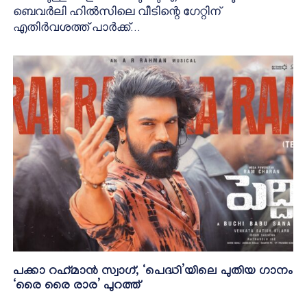
ബെവർലി ഹിൽസിലെ വീടിന്റെ ഗേറ്റിന്
എതിർവശത്ത് പാർക്ക്...
പക്കാ റഹ്‌മാൻ സ്വാഗ്, ‘പെദ്ധി’യിലെ പുതിയ ഗാനം
‘രൈ രൈ രാര’ പുറത്ത്