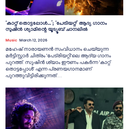
‘കാറ്റ് തൊട്ടപ്പോൾ…’; ‘പേട്രിയറ്റ്’ ആദ്യ ഗാനം
സുഷിൻ ശ്യാമിന്റെ യൂട്യൂബ് ചാനലിൽ
Music
March 12, 2026
മഹേഷ് നാരായണൻ സംവിധാനം ചെയ്യുന്ന
മർട്ടിസ്റ്റാർ ചിത്രം 'പേട്രിയറ്റി'ലെ ആദ്യ ഗാനം
പുറത്ത്. സുഷിൻ ശ്യാം ഈണം പകർന്ന 'കാറ്റ്
തൊട്ടപ്പോൾ' എന്ന പ്രണയഗാനമാണ്
പുറത്തുവിട്ടിരിക്കുന്നത്....