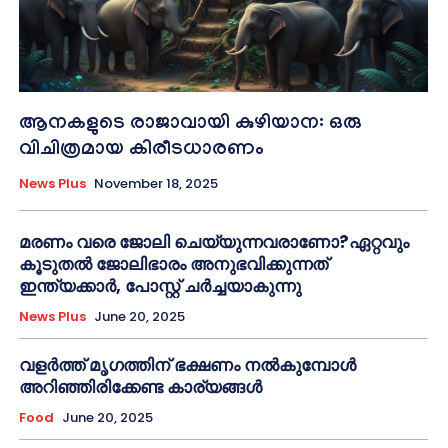
ആനകളുടെ രാജാവായി കുഴിയാന: ഒരു
വിചിത്രമായ കിരീടധാരണം
News Plus
November 18, 2025
മരണം വരെ ജോലി ചെയ്യുന്നവരാണോ?ഏറ്റവും
കൂടുതൽ ജോലിഭാരം അനുഭവിക്കുന്നത്
ഇന്ത്യക്കാർ, പോസ്റ്റ് ചർച്ചയാകുന്നു
News Plus
June 20, 2025
വളർത്ത് മൃഗത്തിന് ഭക്ഷണം നൽകുമ്പോൾ
അറിഞ്ഞിരിക്കേണ്ട കാര്യങ്ങൾ
Food
June 20, 2025