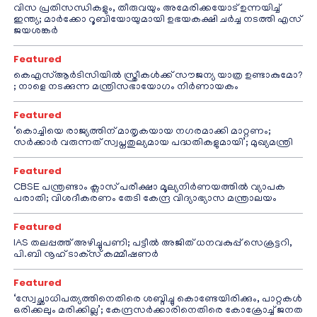
വിസ പ്രതിസന്ധികളും, തീരുവയും അമേരിക്കയോട് ഉന്നയിച്ച്
ഇന്ത്യ; മാർക്കോ റൂബിയോയുമായി ഉഭയകക്ഷി ചർച്ച നടത്തി എസ്
ജയശങ്കർ
Featured
കെഎസ്ആർടിസിയിൽ സ്ത്രീകൾക്ക് സൗജന്യ യാത്ര ഉണ്ടാകുമോ?
; നാളെ നടക്കുന്ന മന്ത്രിസഭായോഗം നിർണായകം
Featured
‘കൊച്ചിയെ രാജ്യത്തിന് മാതൃകയായ നഗരമാക്കി മാറ്റണം;
സർക്കാർ വരുന്നത് സ്വപ്നതുല്യമായ പദ്ധതികളുമായി’; മുഖ്യമന്ത്രി
Featured
CBSE പന്ത്രണ്ടാം ക്ലാസ് പരീക്ഷാ മൂല്യനിർണയത്തിൽ വ്യാപക
പരാതി; വിശദീകരണം തേടി കേന്ദ്ര വിദ്യാഭ്യാസ മന്ത്രാലയം
Featured
IAS തലപ്പത്ത് അഴിച്ചുപണി; പട്ടീല്‍ അജിത് ധനവകുപ്പ് സെക്രട്ടറി,
പി.ബി നൂഹ് ടാക്‌സ് കമ്മീഷണര്‍
Featured
‘സ്വേച്ഛാധിപത്യത്തിനെതിരെ ശബ്ദിച്ചു കൊണ്ടേയിരിക്കും, പാറ്റകൾ
ഒരിക്കലും മരിക്കില്ല’; കേന്ദ്രസർക്കാരിനെതിരെ കോക്രോച്ച് ജനത