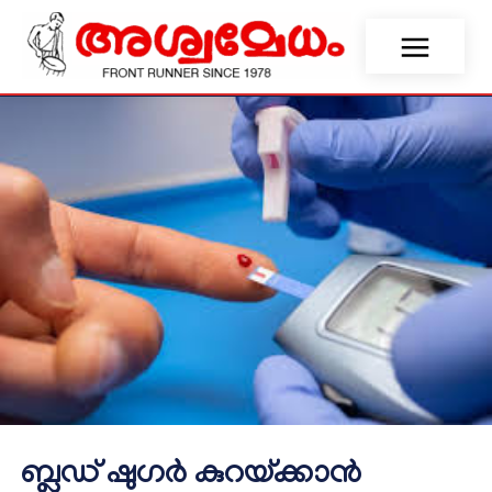
ബ്ലഡ് ഷുഗര്‍ കുറയ്ക്കാന്‍