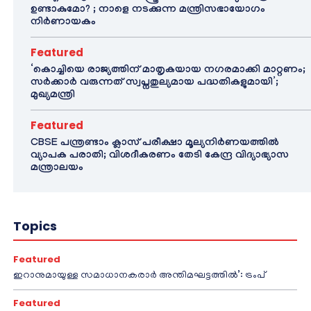
ഉണ്ടാകുമോ? ; നാളെ നടക്കുന്ന മന്ത്രിസഭായോഗം
നിർണായകം
Featured
‘കൊച്ചിയെ രാജ്യത്തിന് മാതൃകയായ നഗരമാക്കി മാറ്റണം;
സർക്കാർ വരുന്നത് സ്വപ്നതുല്യമായ പദ്ധതികളുമായി’;
മുഖ്യമന്ത്രി
Featured
CBSE പന്ത്രണ്ടാം ക്ലാസ് പരീക്ഷാ മൂല്യനിർണയത്തിൽ
വ്യാപക പരാതി; വിശദീകരണം തേടി കേന്ദ്ര വിദ്യാഭ്യാസ
മന്ത്രാലയം
Topics
Featured
ഇറാനുമായുള്ള സമാധാനകരാർ അന്തിമഘട്ടത്തിൽ‌’: ട്രംപ്
Featured