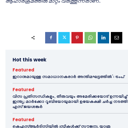
ആഹാരക്രമത്തില്‍ മാറ്റം വരുത്തുന്നതാ
ണ്.
Hot this week
Featured
ഇറാനുമായുള്ള സമാധാനകരാർ അന്തിമഘട്ടത്തിൽ‌’: ട്രംപ്
Featured
വിസ പ്രതിസന്ധികളും, തീരുവയും അമേരിക്കയോട് ഉന്നയിച്ച്
ഇന്ത്യ; മാർക്കോ റൂബിയോയുമായി ഉഭയകക്ഷി ചർച്ച നടത്തി
എസ് ജയശങ്കർ
Featured
കെഎസ്ആർടിസിയിൽ സ്ത്രീകൾക്ക് സൗജന്യ യാത്ര