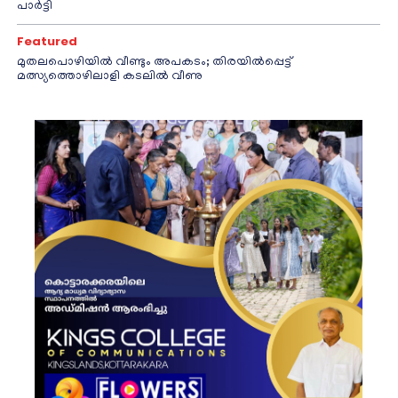
പാർട്ടി
Featured
മുതലപൊഴിയിൽ വീണ്ടും അപകടം; തിരയിൽപ്പെട്ട്
മത്സ്യത്തൊഴിലാളി കടലിൽ വീണു