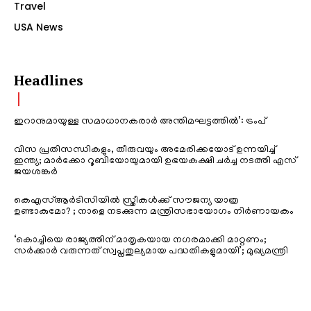
Travel
USA News
Headlines
ഇറാനുമായുള്ള സമാധാനകരാർ അന്തിമഘട്ടത്തിൽ‌’: ട്രംപ്
വിസ പ്രതിസന്ധികളും, തീരുവയും അമേരിക്കയോട് ഉന്നയിച്ച്
ഇന്ത്യ; മാർക്കോ റൂബിയോയുമായി ഉഭയകക്ഷി ചർച്ച നടത്തി എസ്
ജയശങ്കർ
കെഎസ്ആർടിസിയിൽ സ്ത്രീകൾക്ക് സൗജന്യ യാത്ര
ഉണ്ടാകുമോ? ; നാളെ നടക്കുന്ന മന്ത്രിസഭായോഗം നിർണായകം
‘കൊച്ചിയെ രാജ്യത്തിന് മാതൃകയായ നഗരമാക്കി മാറ്റണം;
സർക്കാർ വരുന്നത് സ്വപ്നതുല്യമായ പദ്ധതികളുമായി’; മുഖ്യമന്ത്രി